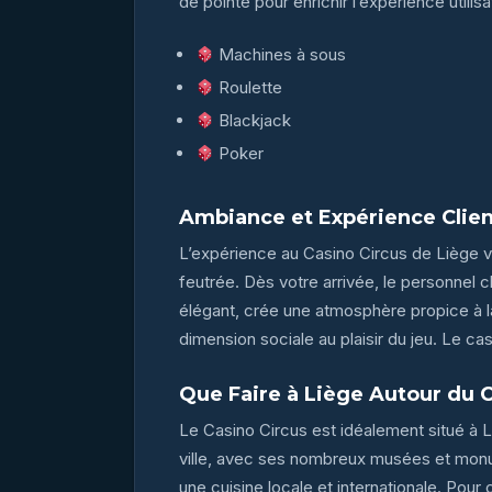
de pointe pour enrichir l’expérience utilisa
Machines à sous
Roulette
Blackjack
Poker
Ambiance et Expérience Clien
L’expérience au Casino Circus de Liège v
feutrée. Dès votre arrivée, le personnel 
élégant, crée une atmosphère propice à 
dimension sociale au plaisir du jeu. Le ca
Que Faire à Liège Autour du 
Le Casino Circus est idéalement situé à Li
ville, avec ses nombreux musées et monume
une cuisine locale et internationale. Pour