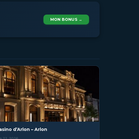
MON BONUS →
asino d’Arlon – Arlon
in 22, 2026