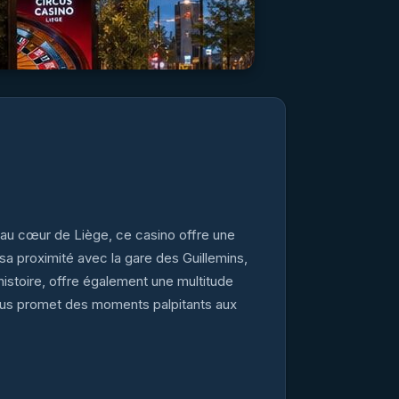
 au cœur de Liège, ce casino offre une
a proximité avec la gare des Guillemins,
histoire, offre également une multitude
ircus promet des moments palpitants aux