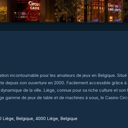
ation incontournable pour les amateurs de jeux en Belgique. Situé
te depuis son ouverture en 2000. Facilement accessible grâce à s
 dynamique de la ville. Liège, connue pour sa riche culture et son 
 large gamme de jeux de table et de machines à sous, le Casino C
0 Liège, Belgique, 4000 Liège, Belgique