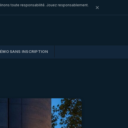
clinons toute responsabilité. Jouez responsablement.
✕
DÉMO SANS INSCRIPTION