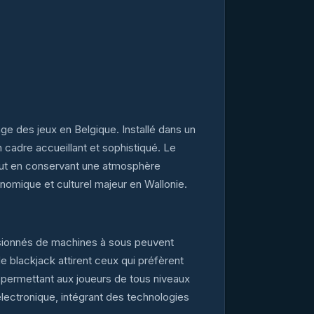
e des jeux en Belgique. Installé dans un
n cadre accueillant et sophistiqué. Le
tout en conservant une atmosphère
conomique et culturel majeur en Wallonie.
ssionnés de machines à sous peuvent
e blackjack attirent ceux qui préfèrent
, permettant aux joueurs de tous niveaux
électronique, intégrant des technologies