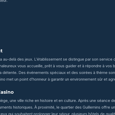
teur.
t
a au-delà des jeux. L’établissement se distingue par son service 
chaleureux vous accueille, prêt à vous guider et à répondre à vos 
la détente. Des événements spéciaux et des soirées à thème sont
sino met un point d’honneur à garantir un environnement sûr et agr
Casino
ège, une ville riche en histoire et en culture. Après une séance de 
nts historiques. À proximité, le quartier des Guillemins offre u
 ceux qui souhaitent prolonger leur séjour, plusieurs hôtels de qual