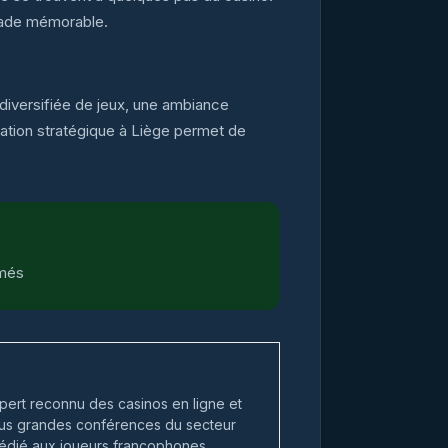
apade mémorable.
 diversifiée de jeux, une ambiance
lisation stratégique à Liège permet de
rmés
ert reconnu des casinos en ligne et
 plus grandes conférences du secteur
édié aux joueurs francophones.