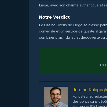
Liège, avec son charme authentique et s
Notre Verdict
Le Casino Circus de Liège se classe parmi
conviviale et un service de qualité, il gar
combiner plaisir du jeu et découverte cultu
Casi
Jerome Kalapagl
Fondateur et rédacte
des bonus sans dépôt 
iGaming — ICE London