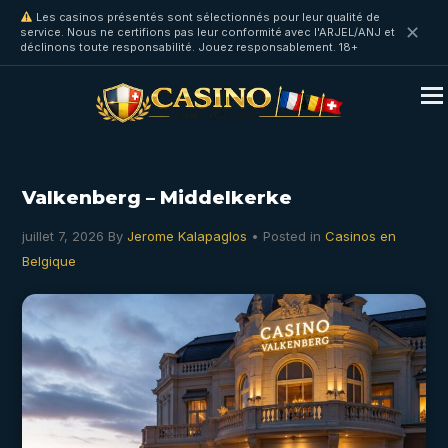
Les casinos présentés sont sélectionnés pour leur qualité de
✕
service. Nous ne certifions pas leur conformité avec l'ARJEL/ANJ et
déclinons toute responsabilité. Jouez responsablement. 18+
Valkenberg – Middelkerke
juillet 7, 2026
By
Jerome Kalapaglos
• Posted in
Casinos en
Belgique