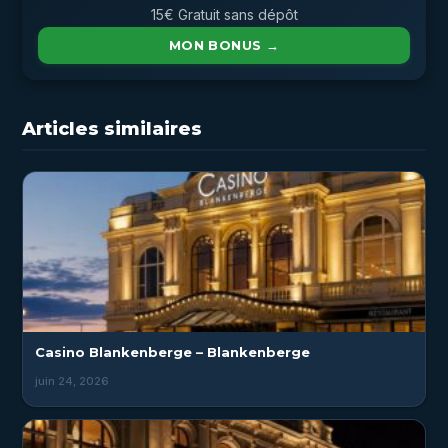
15€ Gratuit sans dépôt
MON BONUS →
Articles similaires
Casino Blankenberge – Blankenberge
juin 24, 2026