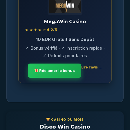
MegaWin Casino
★★★★☆
4.2
/5
10 EUR Gratuit Sans Dépôt
✓ Bonus vérifié · ✓ Inscription rapide ·
✓ Retraits prioritaires
Lire l'avis →
Réclamer le bonus
CASINO DU MOIS
Disco Win Casino