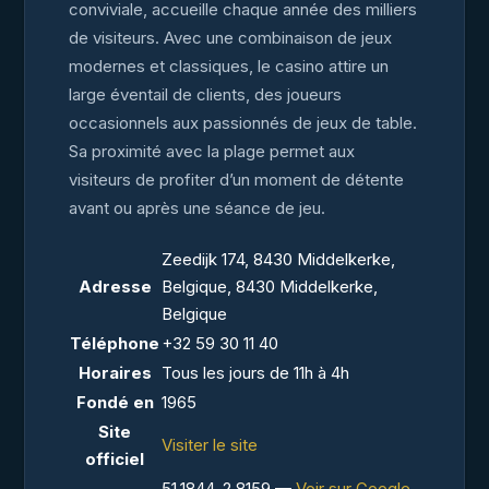
conviviale, accueille chaque année des milliers
de visiteurs. Avec une combinaison de jeux
modernes et classiques, le casino attire un
large éventail de clients, des joueurs
occasionnels aux passionnés de jeux de table.
Sa proximité avec la plage permet aux
visiteurs de profiter d’un moment de détente
avant ou après une séance de jeu.
Zeedijk 174, 8430 Middelkerke,
Adresse
Belgique, 8430 Middelkerke,
Belgique
Téléphone
+32 59 30 11 40
Horaires
Tous les jours de 11h à 4h
Fondé en
1965
Site
Visiter le site
officiel
51.1844, 2.8159 —
Voir sur Google