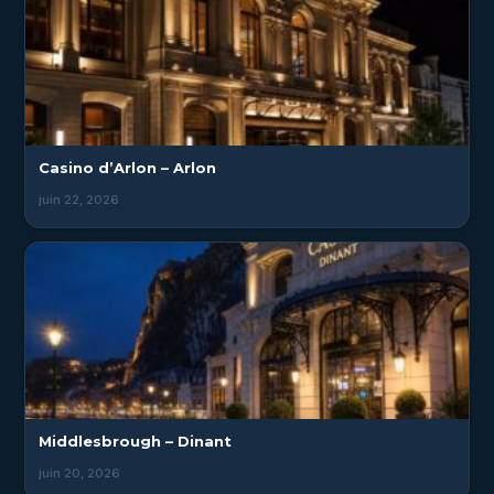
Casino d’Arlon – Arlon
juin 22, 2026
Middlesbrough – Dinant
juin 20, 2026