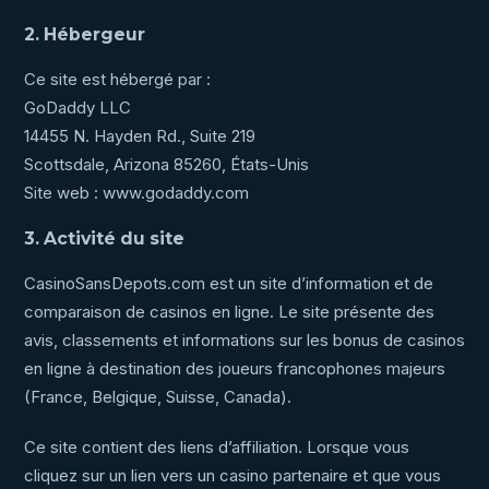
2. Hébergeur
Ce site est hébergé par :
GoDaddy LLC
14455 N. Hayden Rd., Suite 219
Scottsdale, Arizona 85260, États-Unis
Site web : www.godaddy.com
3. Activité du site
CasinoSansDepots.com est un site d’information et de
comparaison de casinos en ligne. Le site présente des
avis, classements et informations sur les bonus de casinos
en ligne à destination des joueurs francophones majeurs
(France, Belgique, Suisse, Canada).
Ce site contient des liens d’affiliation. Lorsque vous
cliquez sur un lien vers un casino partenaire et que vous