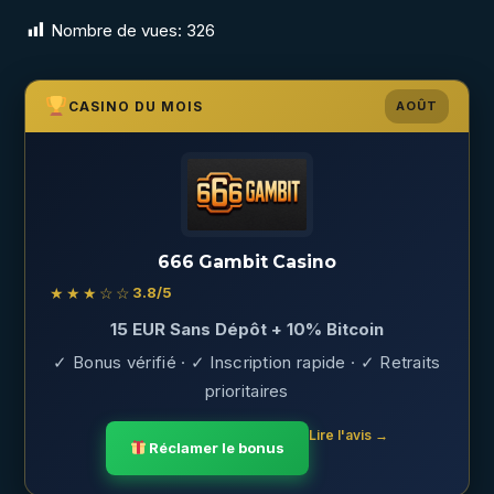
Nombre de vues:
326
CASINO DU MOIS
AOÛT
666 Gambit Casino
★★★☆☆
3.8
/5
15 EUR Sans Dépôt + 10% Bitcoin
✓ Bonus vérifié · ✓ Inscription rapide · ✓ Retraits
prioritaires
Lire l'avis →
Réclamer le bonus