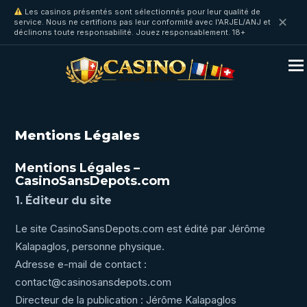
Les casinos présentés sont sélectionnés pour leur qualité de
✕
service. Nous ne certifions pas leur conformité avec l'ARJEL/ANJ et
déclinons toute responsabilité. Jouez responsablement. 18+
Mentions Légales
Mentions Légales –
CasinoSansDepots.com
1. Éditeur du site
Le site CasinoSansDepots.com est édité par Jérôme
Kalapaglos, personne physique.
Adresse e-mail de contact :
contact@casinosansdepots.com
Directeur de la publication : Jérôme Kalapaglos