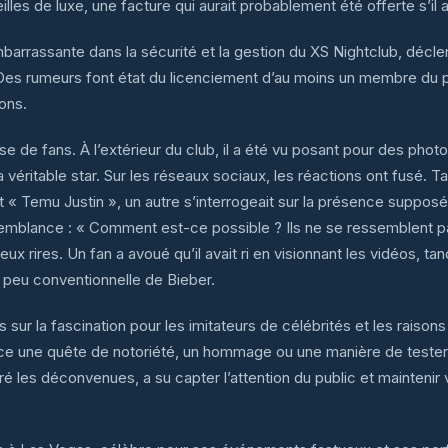
les de luxe, une facture qui aurait probablement été offerte s’il av
embarrassante dans la sécurité et la gestion du XS Nightclub, décl
es rumeurs font état du licenciement d’au moins un membre du p
ons.
se de fans. À l’extérieur du club, il a été vu posant pour des pho
véritable star. Sur les réseaux sociaux, les réactions ont fusé. Tan
« Temu Justin », un autre s’interrogeait sur la présence supposé
semblance : « Comment est-ce possible ? Ils ne se ressemblent pas 
ux rires. Un fan a avoué qu’il avait ri en visionnant les vidéos, t
 peu conventionnelle de Bieber.
ur la fascination pour les imitateurs de célébrités et les raisons
e une quête de notoriété, un hommage ou une manière de tester les
ré les déconvenues, a su capter l’attention du public et maintenir v