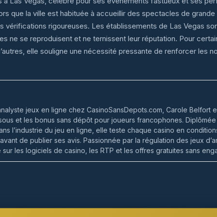
s à Las Vegas, célèbre pour ses événements fastueux et ses per
lors que la ville est habituée à accueillir des spectacles de grande
des vérifications rigoureuses. Les établissements de Las Vegas son
s ne se reproduisent et ne ternissent leur réputation. Pour certai
’autres, elle souligne une nécessité pressante de renforcer les n
analyste jeux en ligne chez CasinoSansDepots.com, Carole Belfort e
 sous et les bonus sans dépôt pour joueurs francophones. Diplômée 
ns l’industrie du jeu en ligne, elle teste chaque casino en conditio
 avant de publier ses avis. Passionnée par la régulation des jeux d’
sur les logiciels de casino, les RTP et les offres gratuites sans en