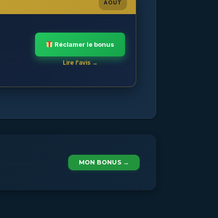
AOÛT
Réclamer le bonus
Lire l'avis →
MON BONUS →