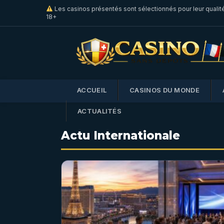
Les casinos présentés sont sélectionnés pour leur qualit
18+
ACCUEIL
CASINOS DU MONDE
ACTUALITÉS
Actu Internationale