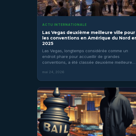
ACTU INTERNATIONALE
Las Vegas deuxième meilleure ville pour
les conventions en Amérique du Nord e
2025
Las Vegas, longtemps considérée comme un
endroit phare pour accueillir de grandes
conventions, a été classée deuxième meilleure…
mai 24, 2026