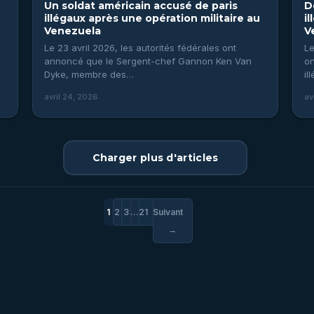
Un soldat américain accusé de paris
D
illégaux après une opération militaire au
i
Venezuela
V
Le 23 avril 2026, les autorités fédérales ont
Le
annoncé que le Sergent-chef Gannon Ken Van
on
Dyke, membre des…
il
avril 24, 2026
av
Charger plus d'articles
1
2
3
…
21
Suivant
→