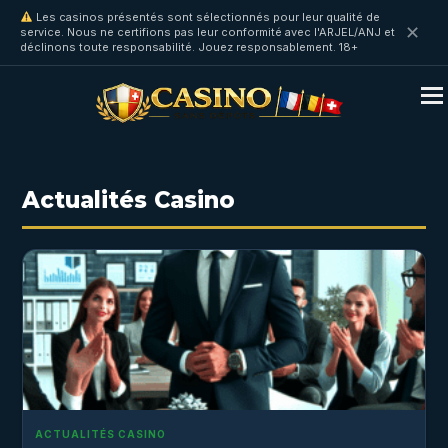
Les casinos présentés sont sélectionnés pour leur qualité de
✕
service. Nous ne certifions pas leur conformité avec l'ARJEL/ANJ et
déclinons toute responsabilité. Jouez responsablement. 18+
Actualités Casino
ACTUALITÉS CASINO