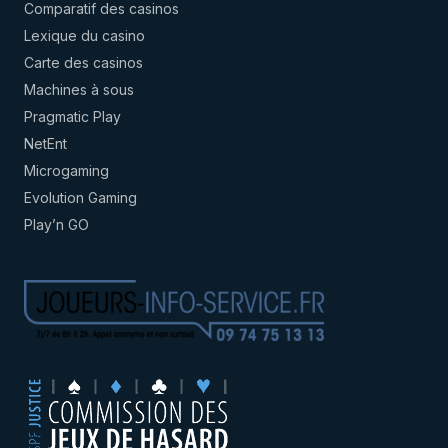
Comparatif des casinos
Lexique du casino
Carte des casinos
Machines à sous
Pragmatic Play
NetEnt
Microgaming
Evolution Gaming
Play’n GO