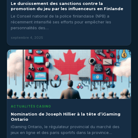
Le durcissement des sanctions contre la
promotion du jeu par les influenceurs en Finlande
Le Conseil national de la police finlandaise (NPB) a
récemment intensifié ses efforts pour empêcher les
personnalités des…
septembre 4, 2025
ACTUALITÉS CASINO
Nomination de Joseph Hillier à la tête d’iGaming
Ontario
iGaming Ontario, le régulateur provincial du marché des
jeux en ligne et des paris sportifs dans la province…