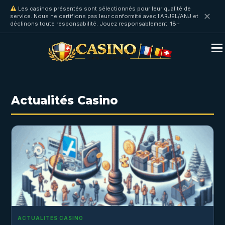
Les casinos présentés sont sélectionnés pour leur qualité de
✕
service. Nous ne certifions pas leur conformité avec l'ARJEL/ANJ et
déclinons toute responsabilité. Jouez responsablement. 18+
Actualités Casino
ACTUALITÉS CASINO