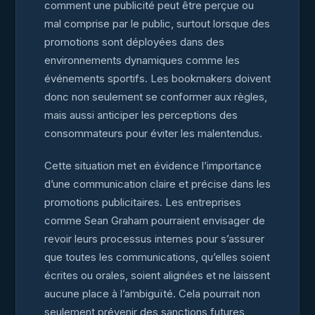
comment une publicité peut être perçue ou
mal comprise par le public, surtout lorsque des
promotions sont déployées dans des
environnements dynamiques comme les
événements sportifs. Les bookmakers doivent
donc non seulement se conformer aux règles,
mais aussi anticiper les perceptions des
consommateurs pour éviter les malentendus.
Cette situation met en évidence l’importance
d’une communication claire et précise dans les
promotions publicitaires. Les entreprises
comme Sean Graham pourraient envisager de
revoir leurs processus internes pour s’assurer
que toutes les communications, qu’elles soient
écrites ou orales, soient alignées et ne laissent
aucune place à l’ambiguïté. Cela pourrait non
seulement prévenir des sanctions futures,