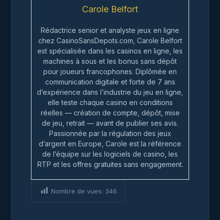
Carole Belfort
Rédactrice senior et analyste jeux en ligne
chez CasinoSansDepots.com, Carole Belfort
est spécialisée dans les casinos en ligne, les
machines à sous et les bonus sans dépôt
pour joueurs francophones. Diplômée en
communication digitale et forte de 7 ans
d’expérience dans l’industrie du jeu en ligne,
elle teste chaque casino en conditions
réelles — création de compte, dépôt, mise
de jeu, retrait — avant de publier ses avis.
Passionnée par la régulation des jeux
d’argent en Europe, Carole est la référence
de l’équipe sur les logiciels de casino, les
RTP et les offres gratuites sans engagement.
Nombre de vues:
346