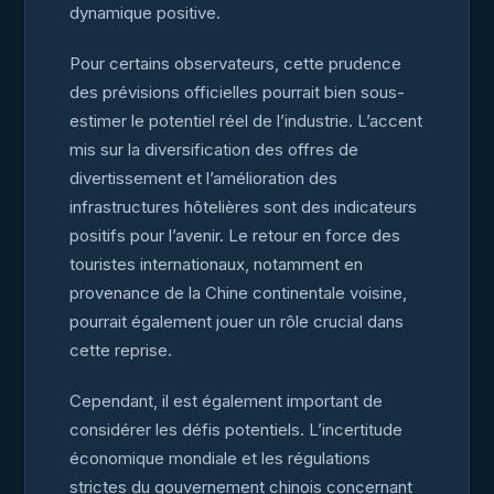
dynamique positive.
Pour certains observateurs, cette prudence
des prévisions officielles pourrait bien sous-
estimer le potentiel réel de l’industrie. L’accent
mis sur la diversification des offres de
divertissement et l’amélioration des
infrastructures hôtelières sont des indicateurs
positifs pour l’avenir. Le retour en force des
touristes internationaux, notamment en
provenance de la Chine continentale voisine,
pourrait également jouer un rôle crucial dans
cette reprise.
Cependant, il est également important de
considérer les défis potentiels. L’incertitude
économique mondiale et les régulations
strictes du gouvernement chinois concernant