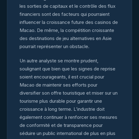
les sorties de capitaux et le contrôle des flux
financiers sont des facteurs qui pourraient
influencer la croissance future des casinos de
Macao. De même, la compétition croissante
des destinations de jeu alternatives en Asie
pourrait représenter un obstacle.
Un autre analyste se montre prudent,
soulignant que bien que les signes de reprise
soient encourageants, il est crucial pour
Macao de maintenir ses efforts pour
diversifier son offre touristique et miser sur un
tourisme plus durable pour garantir une
croissance à long terme. L’industrie doit
également continuer à renforcer ses mesures
de conformité et de transparence pour
séduire un public international de plus en plus