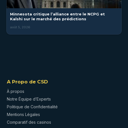
Minnesota critique l’alliance entre le NCPG et
Kalshi sur le marché des prédictions
août 5, 2026
A Propo de CSD
À propos
Notre Équipe d’Experts
Politique de Confidentialité
Mentions Légales
Comparatif des casinos