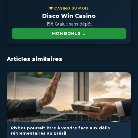
CASINO DU MOIS
Disco Win Casino
15€ Gratuit sans dépôt
MON BONUS →
Articles similaires
Pixbet pourrait être à vendre face aux défis
réglementaires au Brésil