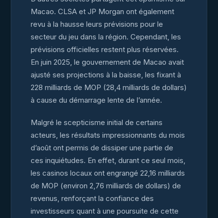
Macao. CLSA et JP Morgan ont également
revu à la hausse leurs prévisions pour le
secteur du jeu dans la région. Cependant, les
prévisions officielles restent plus réservées.
En juin 2025, le gouvernement de Macao avait
ajusté ses projections à la baisse, les fixant à
228 milliards de MOP (28,4 milliards de dollars)
à cause du démarrage lente de l’année.
Malgré le scepticisme initial de certains
acteurs, les résultats impressionnants du mois
d’août ont permis de dissiper une partie de
ces inquiétudes. En effet, durant ce seul mois,
les casinos locaux ont engrangé 22,16 milliards
de MOP (environ 2,76 milliards de dollars) de
revenus, renforçant la confiance des
investisseurs quant à une poursuite de cette