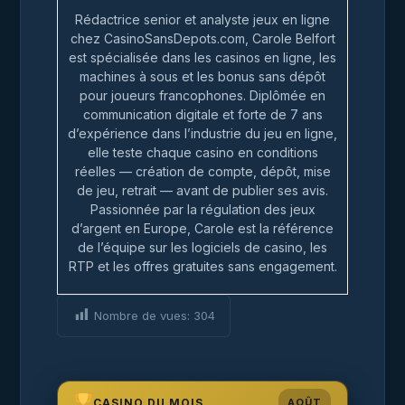
Rédactrice senior et analyste jeux en ligne
chez CasinoSansDepots.com, Carole Belfort
est spécialisée dans les casinos en ligne, les
machines à sous et les bonus sans dépôt
pour joueurs francophones. Diplômée en
communication digitale et forte de 7 ans
d’expérience dans l’industrie du jeu en ligne,
elle teste chaque casino en conditions
réelles — création de compte, dépôt, mise
de jeu, retrait — avant de publier ses avis.
Passionnée par la régulation des jeux
d’argent en Europe, Carole est la référence
de l’équipe sur les logiciels de casino, les
RTP et les offres gratuites sans engagement.
Nombre de vues:
304
CASINO DU MOIS
AOÛT