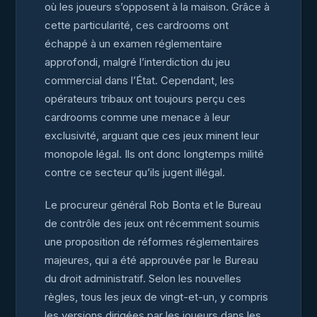
où les joueurs s’opposent à la maison. Grâce à
cette particularité, ces cardrooms ont
échappé à un examen réglementaire
approfondi, malgré l’interdiction du jeu
commercial dans l’État. Cependant, les
opérateurs tribaux ont toujours perçu ces
cardrooms comme une menace à leur
exclusivité, arguant que ces jeux minent leur
monopole légal. Ils ont donc longtemps milité
contre ce secteur qu’ils jugent illégal.
Le procureur général Rob Bonta et le Bureau
de contrôle des jeux ont récemment soumis
une proposition de réformes réglementaires
majeures, qui a été approuvée par le Bureau
du droit administratif. Selon les nouvelles
règles, tous les jeux de vingt-et-un, y compris
les versions dirigées par les joueurs dans les