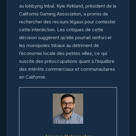
au lobbying tribal. Kyle Kirkland, président de la
California Gaming Association, a promis de
rechercher des recours légaux pour contester
cette interdiction. Les critiques de cette
décision suggèrent qu’elle pourrait renforcer
les monopoles tribaux au détriment de
l’économie locale des petites villes, ce qui
suscite des préoccupations quant à l’équilibre
des intérêts commerciaux et communautaires
en Californie.