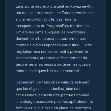
Le marché des jeux d’argent au Royaume-Uni,
l’un des plus importants en Europe, est soumis
à une régulation stricte. Les récents
manquements de ProgressPlay mettent en
lumière les défis auxquels les opérateurs
doivent faire face pour se conformer aux
normes élevées imposées par l’UKGC. Cette
régulation vise non seulement à prévenir le
blanchiment d’argent et le financement du
terrorisme, mais aussi à protéger les joueurs
contre les risques liés au jeu excessif.
Cependant, certains observateurs estiment
que les régulations actuelles, bien que
nécessaires, peuvent être perçues comme
une charge excessive pour les opérateurs. Ils
font valoir que la mise en place de contrôles