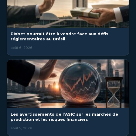
Pixbet pourrait être à vendre face aux défis
réglementaires au Brésil
août 6, 2026
Les avertissements de l’ASIC sur les marchés de
prédiction et les risques financiers
août 5, 2026