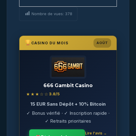
Nombre de vues:
378
CASINO DU MOIS
AOÛT
666 Gambit Casino
★★★☆☆
3.8
/5
15 EUR Sans Dépôt + 10% Bitcoin
✓ Bonus vérifié · ✓ Inscription rapide ·
✓ Retraits prioritaires
Lire l'avis →