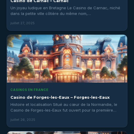
Casino de Carnac – Carnac
Un joyau ludique en Bretagne Le Casino de Carnac, niché
dans la petite ville côtière du même nom,…
juillet 27, 2025
CASINOS EN FRANCE
Casino de Forges-les-Eaux – Forges-les-Eaux
Histoire et localisation Situé au cœur de la Normandie, le
Casino de Forges-les-Eaux fut ouvert pour la première…
juillet 26, 2025