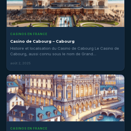
CASINOS EN FRANCE
Casino de Cabourg – Cabourg
Histoire et localisation du Casino de Cabourg Le Casino de
Cabourg, aussi connu sous le nom de Grand…
août 2, 2025
CASINOS EN FRANCE