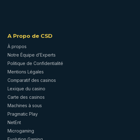
A Propo de CSD
À propos
Notre Équipe d’Experts
Politique de Confidentialité
Mentions Légales
Comparatif des casinos
Lexique du casino
Carte des casinos
Machines à sous
Pragmatic Play
NetEnt
Microgaming
Evolution Gaming