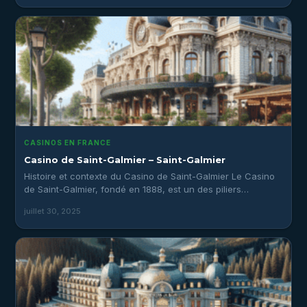
CASINOS EN FRANCE
Casino de Saint-Galmier – Saint-Galmier
Histoire et contexte du Casino de Saint-Galmier Le Casino
de Saint-Galmier, fondé en 1888, est un des piliers…
juillet 30, 2025