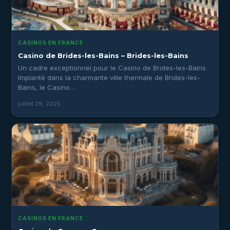
CASINOS EN FRANCE
Casino de Brides-les-Bains – Brides-les-Bains
Un cadre exceptionnel pour le Casino de Brides-les-Bains
Implanté dans la charmante ville thermale de Brides-les-
Bains, le Casino…
juillet 29, 2025
CASINOS EN FRANCE