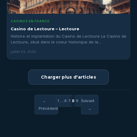
CASINOS EN FRANCE
Casino de Lectoure – Lectoure
Histoire et implantation du Casino de Lectoure Le Casino de
Lectoure, situé dans le coeur historique de la…
juillet 24, 2025
Charger plus d'articles
←
1
…
6
7
8
9
Suivant
Précédent
→