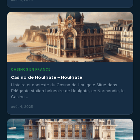
CASINOS EN FRANCE
Casino de Houlgate – Houlgate
Histoire et contexte du Casino de Houlgate Situé dans
l’élégante station balnéaire de Houlgate, en Normandie, le
Casino…
août 4, 2025