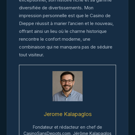
diversifiée de divertissements. Mon
impression personnelle est que le Casino de
Dieppe réussit à marier l’ancien et le nouveau,
offrant ainsi un lieu où le charme historique
rencontre le confort moderne, une
combinaison qui ne manquera pas de séduire
tout visiteur.
Jerome Kalapaglos
Fondateur et rédacteur en chef de
CasinoSansDepots.com, Jérôme Kalapaglos