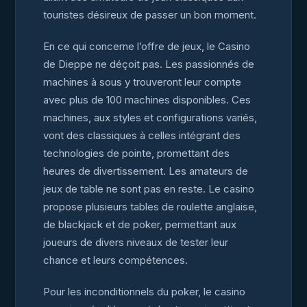
touristes désireux de passer un bon moment.
En ce qui concerne l’offre de jeux, le Casino
de Dieppe ne déçoit pas. Les passionnés de
machines à sous y trouveront leur compte
avec plus de 100 machines disponibles. Ces
machines, aux styles et configurations variés,
vont des classiques à celles intégrant des
technologies de pointe, promettant des
heures de divertissement. Les amateurs de
jeux de table ne sont pas en reste. Le casino
propose plusieurs tables de roulette anglaise,
de blackjack et de poker, permettant aux
joueurs de divers niveaux de tester leur
chance et leurs compétences.
Pour les inconditionnels du poker, le casino