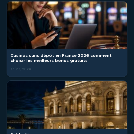
Casinos sans dépôt en France 2026 comment
choisir les meilleurs bonus gratuits
août 1, 2026