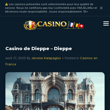
Les casinos présentés sont sélectionnés pour leur qualité de
✕
service. Nous ne certifions pas leur conformité avec l'ARJEL/ANJ et
déclinons toute responsabilité. Jouez responsablement. 18+
Casino de Dieppe – Dieppe
août 17, 2025
By
Jerome Kalapaglos
• Posted in
Casinos en
France