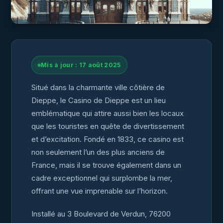
Mis à jour : 17 août 2025
Situé dans la charmante ville côtière de
Dieppe, le Casino de Dieppe est un lieu
emblématique qui attire aussi bien les locaux
que les touristes en quête de divertissement
et d’excitation. Fondé en 1833, ce casino est
non seulement l’un des plus anciens de
France, mais il se trouve également dans un
cadre exceptionnel qui surplombe la mer,
offrant une vue imprenable sur l’horizon.
Installé au 3 Boulevard de Verdun, 76200