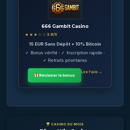
666 Gambit Casino
★★★☆☆
3.8
/5
15 EUR Sans Dépôt + 10% Bitcoin
✓ Bonus vérifié · ✓ Inscription rapide ·
✓ Retraits prioritaires
Lire l'avis →
Réclamer le bonus
CASINO DU MOIS