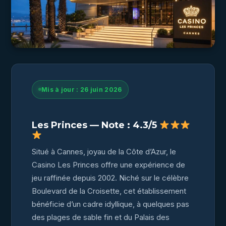
Mis à jour : 26 juin 2026
Les Princes — Note : 4.3/5
Situé à Cannes, joyau de la Côte d’Azur, le
Casino Les Princes offre une expérience de
jeu raffinée depuis 2002. Niché sur le célèbre
Boulevard de la Croisette, cet établissement
bénéficie d’un cadre idyllique, à quelques pas
des plages de sable fin et du Palais des