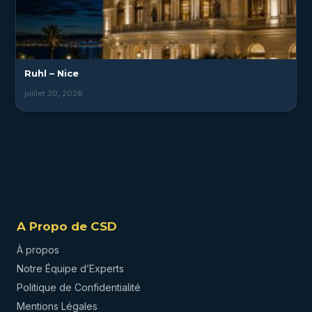
Ruhl – Nice
juillet 30, 2026
A Propo de CSD
À propos
Notre Équipe d’Experts
Politique de Confidentialité
Mentions Légales