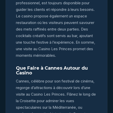
professionnel, est toujours disponible pour
guider les clients et répondre à leurs besoins.
Le casino propose également un espace
restauration où les visiteurs peuvent savourer
des mets raffinés entre deux parties. Des
cocktails créatifs sont servis au bar, ajoutant
une touche festive à l’expérience. En somme,
une visite au Casino Les Princes promet des
moments mémorables.
Que Faire à Cannes Autour du
Casino
Cannes, célèbre pour son festival de cinéma,
regorge d’attractions à découvrir lors d’une
visite au Casino Les Princes. Flânez le long de
la Croisette pour admirer les vues
spectaculaires sur la Méditerranée, ou