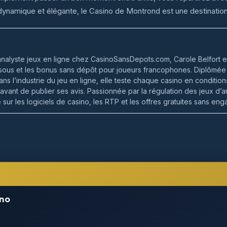
dynamique et élégante, le Casino de Montrond est une destination
analyste jeux en ligne chez CasinoSansDepots.com, Carole Belfort e
 sous et les bonus sans dépôt pour joueurs francophones. Diplômée 
ns l’industrie du jeu en ligne, elle teste chaque casino en conditio
 avant de publier ses avis. Passionnée par la régulation des jeux d’
sur les logiciels de casino, les RTP et les offres gratuites sans en
no