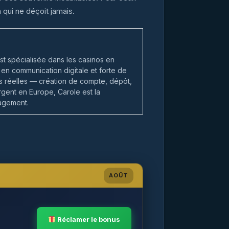
 qui ne déçoit jamais.
st spécialisée dans les casinos en
en communication digitale et forte de
ns réelles — création de compte, dépôt,
argent en Europe, Carole est la
gagement.
AOÛT
Réclamer le bonus