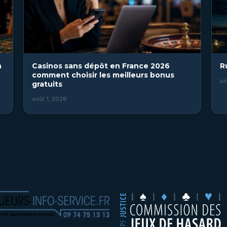
n
Casinos sans dépôt en France 2026
R
comment choisir les meilleurs bonus
ju
gratuits
août 1, 2026