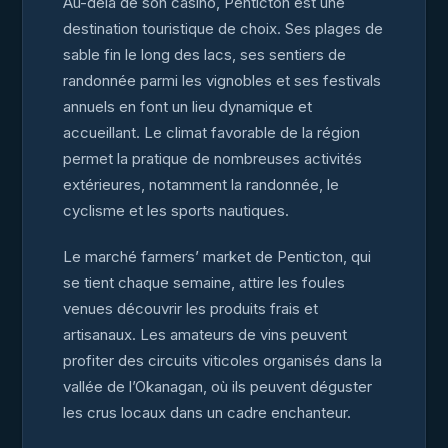
Au-delà de son casino, Penticton est une
destination touristique de choix. Ses plages de
sable fin le long des lacs, ses sentiers de
randonnée parmi les vignobles et ses festivals
annuels en font un lieu dynamique et
accueillant. Le climat favorable de la région
permet la pratique de nombreuses activités
extérieures, notamment la randonnée, le
cyclisme et les sports nautiques.
Le marché farmers’ market de Penticton, qui
se tient chaque semaine, attire les foules
venues découvrir les produits frais et
artisanaux. Les amateurs de vins peuvent
profiter des circuits viticoles organisés dans la
vallée de l’Okanagan, où ils peuvent déguster
les crus locaux dans un cadre enchanteur.