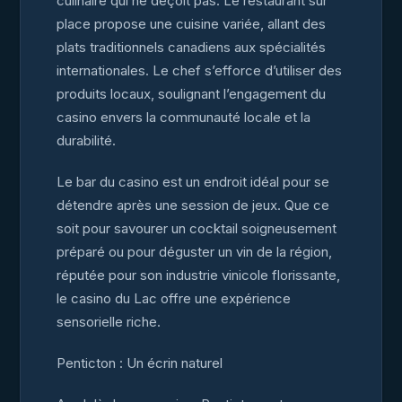
culinaire qui ne déçoit pas. Le restaurant sur
place propose une cuisine variée, allant des
plats traditionnels canadiens aux spécialités
internationales. Le chef s’efforce d’utiliser des
produits locaux, soulignant l’engagement du
casino envers la communauté locale et la
durabilité.
Le bar du casino est un endroit idéal pour se
détendre après une session de jeux. Que ce
soit pour savourer un cocktail soigneusement
préparé ou pour déguster un vin de la région,
réputée pour son industrie vinicole florissante,
le casino du Lac offre une expérience
sensorielle riche.
Penticton : Un écrin naturel