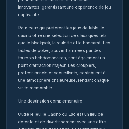
innovantes, garantissant une expérience de jeu
captivante.
Pour ceux qui préfèrent les jeux de table, le
casino offre une sélection de classiques tels
que le blackjack, la roulette et le baccarat. Les
tables de poker, souvent animées par des
tournois hebdomadaires, sont également un
point d’attraction majeur. Les croupiers,
professionnels et accueillants, contribuent à
une atmosphère chaleureuse, rendant chaque
visite mémorable.
Une destination complémentaire
Outre le jeu, le Casino du Lac est un lieu de
détente et de divertissement avec une offre