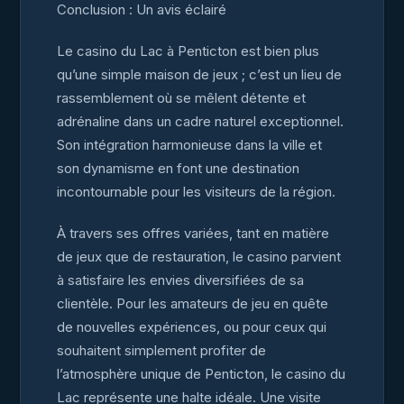
Conclusion : Un avis éclairé
Le casino du Lac à Penticton est bien plus
qu’une simple maison de jeux ; c’est un lieu de
rassemblement où se mêlent détente et
adrénaline dans un cadre naturel exceptionnel.
Son intégration harmonieuse dans la ville et
son dynamisme en font une destination
incontournable pour les visiteurs de la région.
À travers ses offres variées, tant en matière
de jeux que de restauration, le casino parvient
à satisfaire les envies diversifiées de sa
clientèle. Pour les amateurs de jeu en quête
de nouvelles expériences, ou pour ceux qui
souhaitent simplement profiter de
l’atmosphère unique de Penticton, le casino du
Lac représente une halte idéale. Une visite