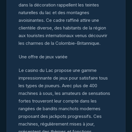
dans la décoration rappellent les teintes
naturelles du lac et des montagnes
avoisinantes. Ce cadre raffiné attire une
clientèle diverse, des habitants de la région
aux touristes internationaux venus découvrir
les charmes de la Colombie-Britannique.
Une offre de jeux variée
Le casino du Lac propose une gamme
impressionnante de jeux pour satisfaire tous
les types de joueurs. Avec plus de 400
machines à sous, les amateurs de sensations
fortes trouveront leur compte dans les
rangées de bandits manchots modernes
proposant des jackpots progressifs. Ces
machines, régulièrement mises à jour,
présentent des thèmes et fonctions