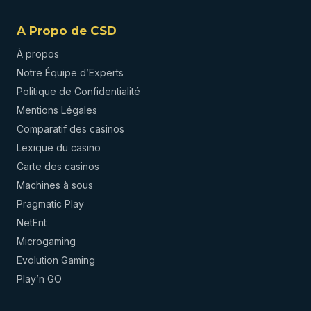
A Propo de CSD
À propos
Notre Équipe d’Experts
Politique de Confidentialité
Mentions Légales
Comparatif des casinos
Lexique du casino
Carte des casinos
Machines à sous
Pragmatic Play
NetEnt
Microgaming
Evolution Gaming
Play’n GO