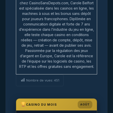
chez CasinoSansDepots.com, Carole Belfort
est spécialisée dans les casinos en ligne, les
machines à sous et les bonus sans dépôt
pour joueurs francophones. Diplômée en
communication digitale et forte de 7 ans
d’expérience dans l’industrie du jeu en ligne,
elle teste chaque casino en conditions
réelles — création de compte, dépôt, mise
de jeu, retrait — avant de publier ses avis.
Passionnée par la régulation des jeux
d’argent en Europe, Carole est la référence
de l’équipe sur les logiciels de casino, les
RTP et les offres gratuites sans engagement.
Nombre de vues:
451
CASINO DU MOIS
AOÛT