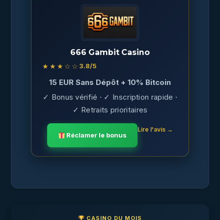
666 Gambit Casino
★★★☆☆
3.8
/5
15 EUR Sans Dépôt + 10% Bitcoin
✓ Bonus vérifié · ✓ Inscription rapide ·
✓ Retraits prioritaires
Lire l'avis →
Réclamer le bonus
CASINO DU MOIS