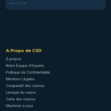
avril 4, 2026
A Propo de CSD
À propos
Notre Équipe d’Experts
Politique de Confidentialité
Mentions Légales
Comparatif des casinos
Lexique du casino
Carte des casinos
Machines à sous