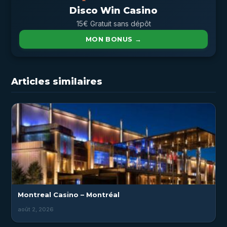
Disco Win Casino
15€ Gratuit sans dépôt
MON BONUS →
Articles similaires
Montreal Casino – Montréal
août 2, 2026