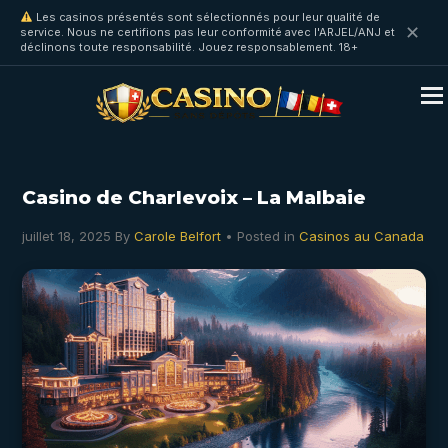
Les casinos présentés sont sélectionnés pour leur qualité de
✕
service. Nous ne certifions pas leur conformité avec l'ARJEL/ANJ et
déclinons toute responsabilité. Jouez responsablement. 18+
Casino de Charlevoix – La Malbaie
juillet 18, 2025
By
Carole Belfort
• Posted in
Casinos au Canada