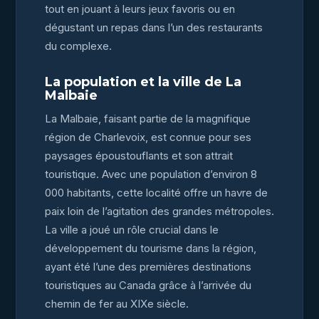
tout en jouant à leurs jeux favoris ou en
dégustant un repas dans l’un des restaurants
du complexe.
La population et la ville de La
Malbaie
La Malbaie, faisant partie de la magnifique
région de Charlevoix, est connue pour ses
paysages époustouflants et son attrait
touristique. Avec une population d’environ 8
000 habitants, cette localité offre un havre de
paix loin de l’agitation des grandes métropoles.
La ville a joué un rôle crucial dans le
développement du tourisme dans la région,
ayant été l’une des premières destinations
touristiques au Canada grâce à l’arrivée du
chemin de fer au XIXe siècle.