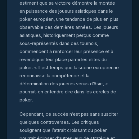
estiment que sa victoire démontre la montée
en puissance des joueurs asiatiques dans le
poker européen, une tendance de plus en plus
observable ces dernières années. Les joueurs
asiatiques, historiquement perçus comme
sous-représentés dans ces tournois,
commencent à renforcer leur présence et à
revendiquer leur place parmi les élites du
poker. « Il est temps que la scène européenne
reconnaisse la compétence et la
détermination des joueurs venus d’Asie, »
pourrait-on entendre dire dans les cercles de
poker.
Cependant, ce succès n’est pas sans susciter
quelques controverses. Les critiques
soulignent que l’attrait croissant du poker
pourrait éclipser d’autres jeux de stratégie et