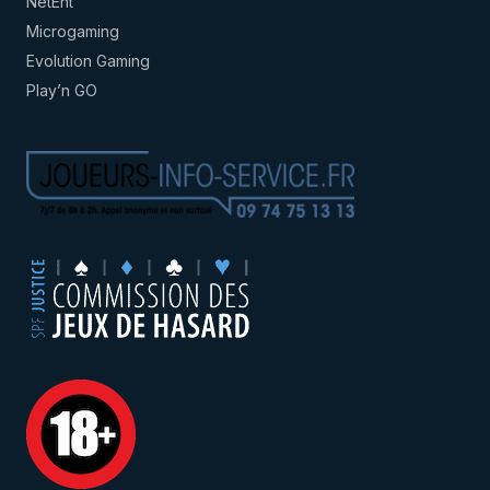
NetEnt
Microgaming
Evolution Gaming
Play’n GO