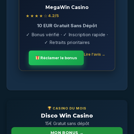
MegaWin Casino
★★★★☆
4.2
/5
10 EUR Gratuit Sans Dépôt
✓ Bonus vérifié · ✓ Inscription rapide ·
✓ Retraits prioritaires
Lire l'avis →
Réclamer le bonus
CASINO DU MOIS
Disco Win Casino
15€ Gratuit sans dépôt
MON BONUS →