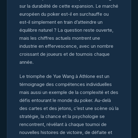
sur la durabilité de cette expansion. Le marché
européen du poker est-il en surchauffe ou
est-il simplement en train d’atteindre un
équilibre naturel ? La question reste ouverte,
mais les chiffres actuels montrent une
industrie en effervescence, avec un nombre
croissant de joueurs et de tournois chaque
année.
Le triomphe de Yue Wang à Athlone est un
témoignage des compétences individuelles
mais aussi un exemple de la complexité et des
défis entourant le monde du poker. Au-delà
des cartes et des jetons, c’est une scène où la
stratégie, la chance et la psychologie se
rencontrent, révélant à chaque tournoi de
nouvelles histoires de victoire, de défaite et