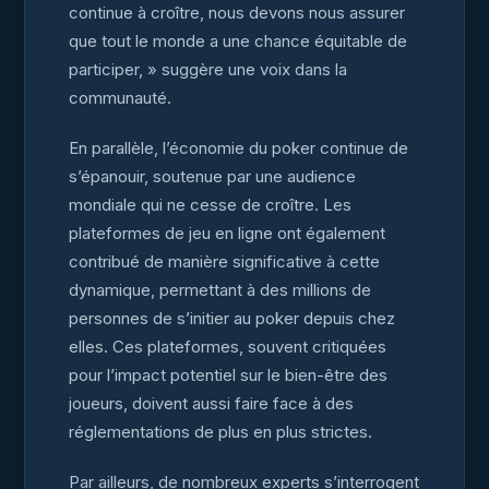
continue à croître, nous devons nous assurer
que tout le monde a une chance équitable de
participer, » suggère une voix dans la
communauté.
En parallèle, l’économie du poker continue de
s’épanouir, soutenue par une audience
mondiale qui ne cesse de croître. Les
plateformes de jeu en ligne ont également
contribué de manière significative à cette
dynamique, permettant à des millions de
personnes de s’initier au poker depuis chez
elles. Ces plateformes, souvent critiquées
pour l’impact potentiel sur le bien-être des
joueurs, doivent aussi faire face à des
réglementations de plus en plus strictes.
Par ailleurs, de nombreux experts s’interrogent