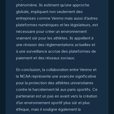
phénomène. Ils estiment qu’une approche
globale, impliquant non seulement des
entreprises comme Venmo mais aussi d’autres
plateformes numériques et les législateurs, est
nécessaire pour créer un environnement
vraiment sûr pour les athlètes. Ils appellent à
une révision des réglementations actuelles et
à une surveillance accrue des plateformes de
paiement et des réseaux sociaux.
En conclusion, la collaboration entre Venmo et
la NCAA représente une avancée significative
pour la protection des athlètes universitaires
contre le harcèlement lié aux paris sportifs. Ce
partenariat est un pas en avant vers la création
d’un environnement sportif plus sûr et plus
éthique, mais il souligne également la