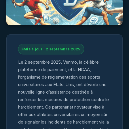
Mis à jour : 2 septembre 2025
Le 2 septembre 2025, Venmo, la célèbre
plateforme de paiement, et la NCAA,
l’organisme de réglementation des sports
universitaires aux États-Unis, ont dévoilé une
nouvelle ligne d’assistance destinée à
renforcer les mesures de protection contre le
harcèlement. Ce partenariat novateur vise à
offrir aux athlètes universitaires un moyen sûr
de signaler les incidents de harcèlement via la