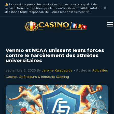
Les casinos présentés sont sélectionnés pour leur qualité de
✕
service. Nous ne certifions pas leur conformité avec l'ARJEL/ANJ et
déclinons toute responsabilité. Jouez responsablement. 18+
Venmo et NCAA unissent leurs forces
contre le harcèlement des athlètes
universitaires
septembre 2, 2025
By
Jerome Kalapaglos
• Posted in
Actualités
Casino
,
Opérateurs & Industrie iGaming