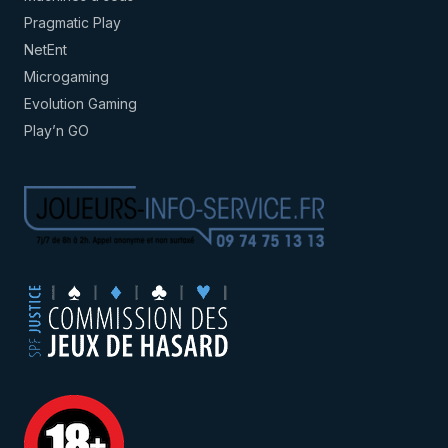
Pragmatic Play
NetEnt
Microgaming
Evolution Gaming
Play’n GO