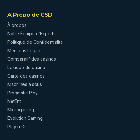
A Propo de CSD
À propos
Notre Équipe d’Experts
Politique de Confidentialité
Mentions Légales
Comparatif des casinos
Lexique du casino
Carte des casinos
Machines à sous
Pragmatic Play
NetEnt
Microgaming
Evolution Gaming
Play’n GO