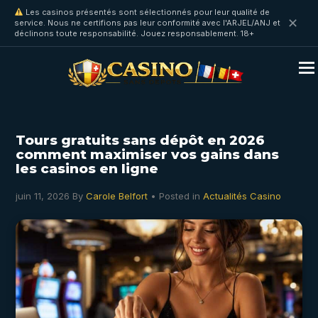
Les casinos présentés sont sélectionnés pour leur qualité de
✕
service. Nous ne certifions pas leur conformité avec l'ARJEL/ANJ et
déclinons toute responsabilité. Jouez responsablement. 18+
Tours gratuits sans dépôt en 2026
comment maximiser vos gains dans
les casinos en ligne
juin 11, 2026
By
Carole Belfort
• Posted in
Actualités Casino