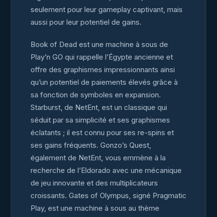
seulement pour leur gameplay captivant, mais
aussi pour leur potentiel de gains.
Book of Dead est une machine à sous de
Play’n GO qui rappelle l’Égypte ancienne et
offre des graphismes impressionnants ainsi
qu’un potentiel de paiements élevés grâce à
sa fonction de symboles en expansion.
Starburst, de NetEnt, est un classique qui
séduit par sa simplicité et ses graphismes
éclatants ; il est connu pour ses re-spins et
ses gains fréquents. Gonzo’s Quest,
également de NetEnt, vous emmène à la
recherche de l’Eldorado avec une mécanique
de jeu innovante et des multiplicateurs
croissants. Gates of Olympus, signé Pragmatic
Play, est une machine à sous au thème