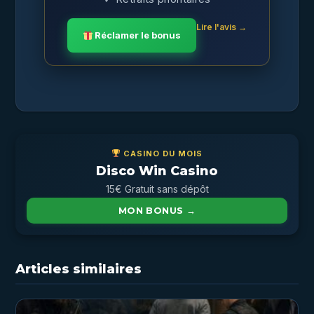
Lire l'avis →
Réclamer le bonus
CASINO DU MOIS
Disco Win Casino
15€ Gratuit sans dépôt
MON BONUS →
Articles similaires