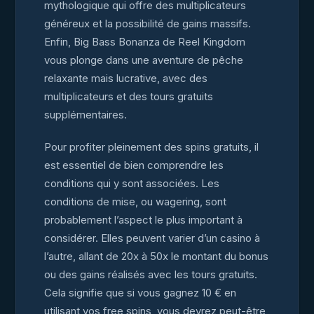
mythologique qui offre des multiplicateurs
généreux et la possibilité de gains massifs.
Enfin, Big Bass Bonanza de Reel Kingdom
vous plonge dans une aventure de pêche
relaxante mais lucrative, avec des
multiplicateurs et des tours gratuits
supplémentaires.
Pour profiter pleinement des spins gratuits, il
est essentiel de bien comprendre les
conditions qui y sont associées. Les
conditions de mise, ou wagering, sont
probablement l’aspect le plus important à
considérer. Elles peuvent varier d’un casino à
l’autre, allant de 20x à 50x le montant du bonus
ou des gains réalisés avec les tours gratuits.
Cela signifie que si vous gagnez 10 € en
utilisant vos free spins, vous devrez peut-être