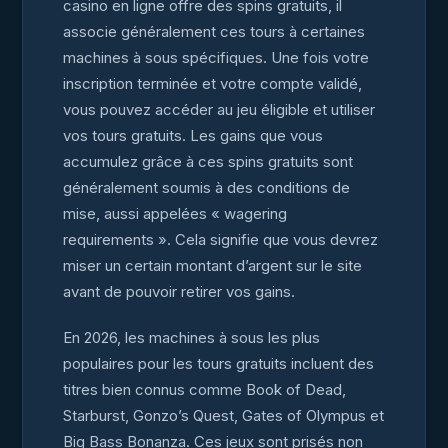
casino en ligne offre des spins gratuits, il
associe généralement ces tours à certaines
machines à sous spécifiques. Une fois votre
inscription terminée et votre compte validé,
vous pouvez accéder au jeu éligible et utiliser
vos tours gratuits. Les gains que vous
accumulez grâce à ces spins gratuits sont
généralement soumis à des conditions de
mise, aussi appelées « wagering
requirements ». Cela signifie que vous devrez
miser un certain montant d’argent sur le site
avant de pouvoir retirer vos gains.
En 2026, les machines à sous les plus
populaires pour les tours gratuits incluent des
titres bien connus comme Book of Dead,
Starburst, Gonzo’s Quest, Gates of Olympus et
Big Bass Bonanza. Ces jeux sont prisés non