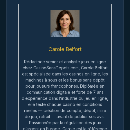
Carole Belfort
Rédactrice senior et analyste jeux en ligne
chez CasinoSansDepots.com, Carole Belfort
est spécialisée dans les casinos en ligne, les
machines à sous et les bonus sans dépôt
pour joueurs francophones. Diplômée en
communication digitale et forte de 7 ans
d’expérience dans l’industrie du jeu en ligne,
elle teste chaque casino en conditions
réelles — création de compte, dépôt, mise
de jeu, retrait — avant de publier ses avis.
Passionnée par la régulation des jeux
d’argent en Europe, Carole est la référence