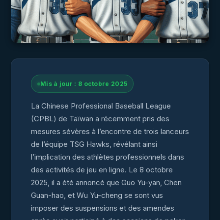
Mis à jour : 8 octobre 2025
La Chinese Professional Baseball League
(CPBL) de Taïwan a récemment pris des
mesures sévères à l’encontre de trois lanceurs
de l’équipe TSG Hawks, révélant ainsi
l’implication des athlètes professionnels dans
des activités de jeu en ligne. Le 8 octobre
2025, il a été annoncé que Guo Yu-yan, Chen
Guan-hao, et Wu Yu-cheng se sont vus
imposer des suspensions et des amendes