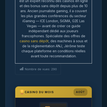
est un expert reconnu des casinos en ligne
et des bonus sans dépôt depuis plus de 10
ans. Ancien journaliste gaming, il a couvert
les plus grandes conférences du secteur
iGaming — ICE London, SiGMA, G2E Las
Vegas — avant de créer ce guide
indépendant dédié aux joueurs
francophones. Spécialiste des offres de
casino sans dépôt
, des machines à sous et
de la réglementation ANJ, Jérôme teste
chaque plateforme en conditions réelles
avant toute recommandation.
Nombre de vues:
290
CASINO DU MOIS
AOÛT