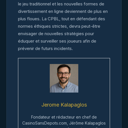
le jeu traditionnel et les nouvelles formes de
divertissement en ligne deviennent de plus en
plus floues. La CPBL, tout en défendant des
normes éthiques strictes, devra peut-être
envisager de nouvelles stratégies pour
éduquer et surveiller ses joueurs afin de
prévenir de futurs incidents.
Jerome Kalapaglos
Fondateur et rédacteur en chef de
CasinoSansDepots.com, Jérôme Kalapaglos