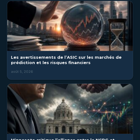
Les avertissements de l’ASIC sur les marchés de
prédiction et les risques financiers
août 5, 2026