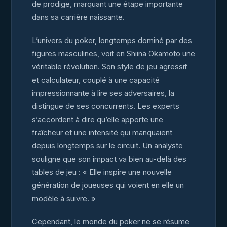
de prodige, marquant une étape importante
dans sa carrière naissante.
L’univers du poker, longtemps dominé par des
figures masculines, voit en Shiina Okamoto une
véritable révolution. Son style de jeu agressif
et calculateur, couplé à une capacité
impressionnante à lire ses adversaires, la
distingue de ses concurrents. Les experts
s’accordent à dire qu’elle apporte une
fraîcheur et une intensité qui manquaient
depuis longtemps sur le circuit. Un analyste
souligne que son impact va bien au-delà des
tables de jeu : « Elle inspire une nouvelle
génération de joueuses qui voient en elle un
modèle à suivre. »
Cependant, le monde du poker ne se résume