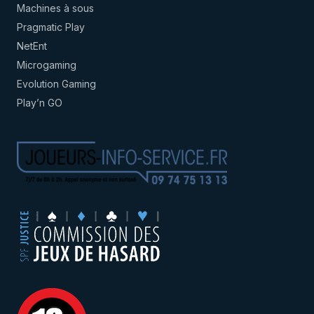
Machines à sous
Pragmatic Play
NetEnt
Microgaming
Evolution Gaming
Play’n GO