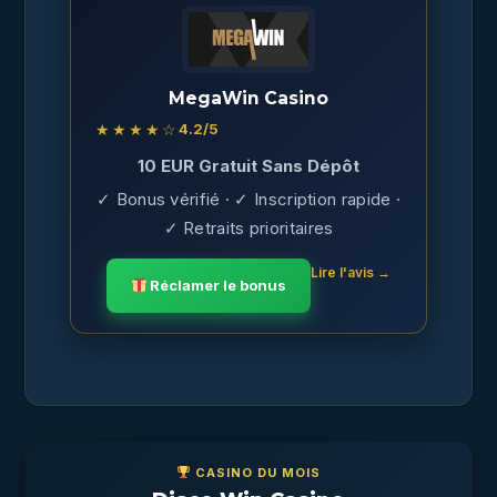
MegaWin Casino
★★★★☆
4.2
/5
10 EUR Gratuit Sans Dépôt
✓ Bonus vérifié · ✓ Inscription rapide ·
✓ Retraits prioritaires
Lire l'avis →
Réclamer le bonus
CASINO DU MOIS