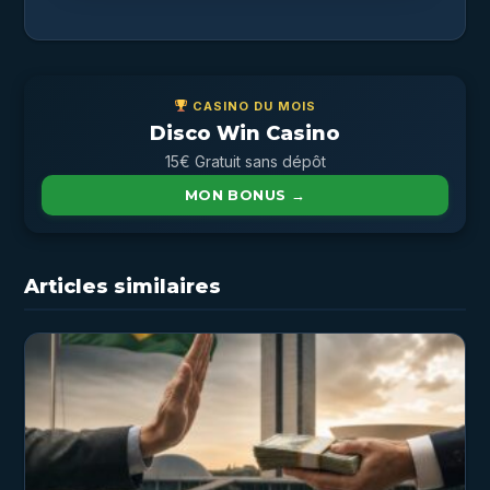
CASINO DU MOIS
Disco Win Casino
15€ Gratuit sans dépôt
MON BONUS →
Articles similaires