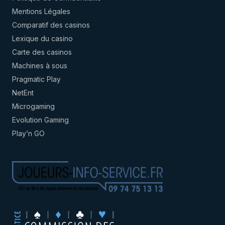
Mentions Légales
Comparatif des casinos
Lexique du casino
Carte des casinos
Machines à sous
Pragmatic Play
NetEnt
Microgaming
Evolution Gaming
Play’n GO