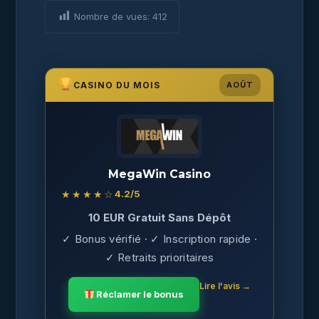
Nombre de vues:
412
CASINO DU MOIS
AOÛT
MegaWin Casino
★★★★☆
4.2
/5
10 EUR Gratuit Sans Dépôt
✓ Bonus vérifié · ✓ Inscription rapide ·
✓ Retraits prioritaires
Lire l'avis →
Réclamer le bonus