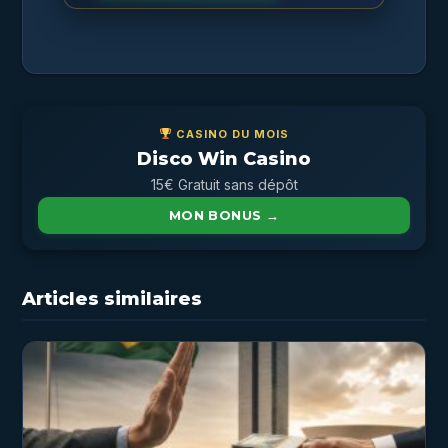
CASINO DU MOIS
Disco Win Casino
15€ Gratuit sans dépôt
MON BONUS →
Articles similaires