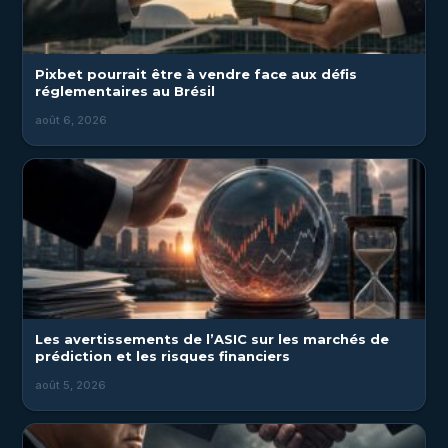
Pixbet pourrait être à vendre face aux défis
réglementaires au Brésil
août 6, 2026
Les avertissements de l’ASIC sur les marchés de
prédiction et les risques financiers
août 5, 2026