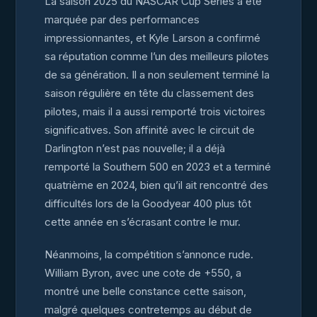
La saison 2025 du NASCAR Cup Series a été
marquée par des performances
impressionnantes, et Kyle Larson a confirmé
sa réputation comme l’un des meilleurs pilotes
de sa génération. Il a non seulement terminé la
saison régulière en tête du classement des
pilotes, mais il a aussi remporté trois victoires
significatives. Son affinité avec le circuit de
Darlington n’est pas nouvelle; il a déjà
remporté la Southern 500 en 2023 et a terminé
quatrième en 2024, bien qu’il ait rencontré des
difficultés lors de la Goodyear 400 plus tôt
cette année en s’écrasant contre le mur.
Néanmoins, la compétition s’annonce rude.
William Byron, avec une cote de +550, a
montré une belle constance cette saison,
malgré quelques contretemps au début de