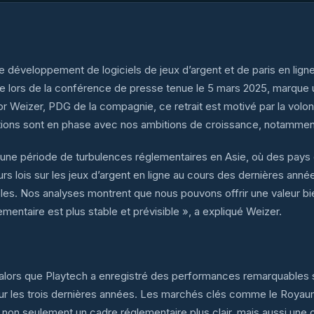
 développement de logiciels de jeux d’argent et de paris en ligne,
ée lors de la conférence de presse tenue le 5 mars 2025, marque 
Mor Weizer, PDG de la compagnie, ce retrait est motivé par la volo
ations sont en phase avec nos ambitions de croissance, notammen
 une période de turbulences réglementaires en Asie, où des pays
urs lois sur les jeux d’argent en ligne au cours des dernières ann
bles. Nos analyses montrent que nous pouvons offrir une valeur bi
ementaire est plus stable et prévisible », a expliqué Weizer.
ent alors que Playtech a enregistré des performances remarquable
r les trois dernières années. Les marchés clés comme le Royaume
on seulement un cadre réglementaire plus clair, mais aussi une 