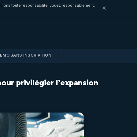
clinons toute responsabilité. Jouez responsablement.
✕
DÉMO SANS INSCRIPTION
our privilégier l’expansion