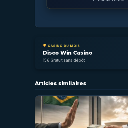
CASINO DU MOIS
Disco Win Casino
15€ Gratuit sans dépôt
Articles similaires