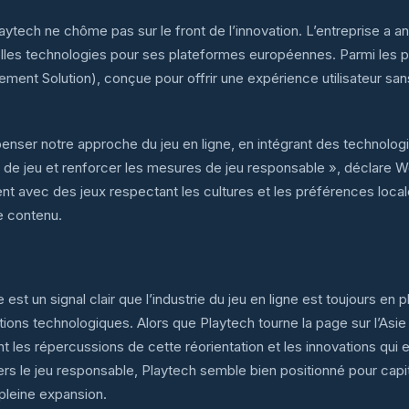
laytech ne chôme pas sur le front de l’innovation. L’entreprise a 
les technologies pour ses plateformes européennes. Parmi les pr
ent Solution), conçue pour offrir une expérience utilisateur sans
penser notre approche du jeu en ligne, en intégrant des technologi
nce de jeu et renforcer les mesures de jeu responsable », déclare 
ent avec des jeux respectant les cultures et les préférences local
de contenu.
est un signal clair que l’industrie du jeu en ligne est toujours en 
ons technologiques. Alors que Playtech tourne la page sur l’Asie
nt les répercussions de cette réorientation et les innovations qui
s le jeu responsable, Playtech semble bien positionné pour capita
pleine expansion.