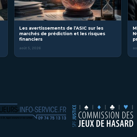
Les avertissements de l’ASIC sur les
M
marchés de prédiction et les risques
N
financiers
p
août 5, 2026
ao