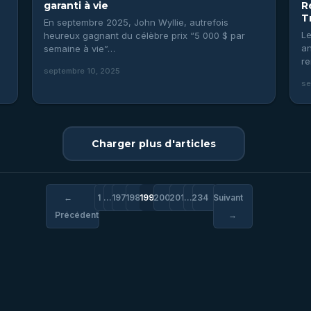
garanti à vie
R
T
En septembre 2025, John Wyllie, autrefois
Le
heureux gagnant du célèbre prix “5 000 $ par
an
semaine à vie”…
re
septembre 10, 2025
se
Charger plus d'articles
←
1
…
197
198
199
200
201
…
234
Suivant
Précédent
→