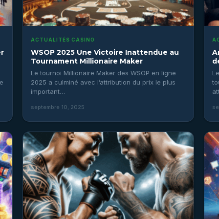
ACTUALITÉS CASINO
A
er
WSOP 2025 Une Victoire Inattendue au
A
Tournament Millionaire Maker
d
Le tournoi Millionaire Maker des WSOP en ligne
Le
le
2025 a culminé avec l’attribution du prix le plus
to
important…
at
septembre 10, 2025
se