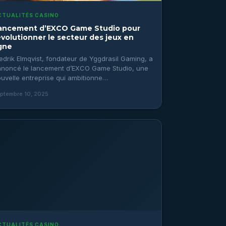
CTUALITÉS CASINO
ancement d’EXCO Game Studio pour
évolutionner le secteur des jeux en
igne
edrik Elmqvist, fondateur de Yggdrasil Gaming, a
nnoncé le lancement d’EXCO Game Studio, une
uvelle entreprise qui ambitionne…
ptembre 10, 2025
CTUALITÉS CASINO