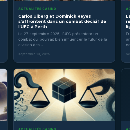
ACTUALITÉS CASINO
A
Carlos Ulberg et Dominick Reyes
L
s’affrontent dans un combat décisif de
r
l’UFC à Perth
l
Le 27 septembre 2025, l’UFC présentera un
Fr
combat qui pourrait bien influencer le futur de la
a
division des…
no
septembre 10, 2025
se
ACTUALITÉS CASINO
A