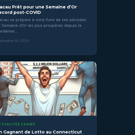
acau Prêt pour une Semaine d’Or
ecord post-COVID
cau se prépare à vivre l’une de ses périodes
 Semaine d’Or les plus prospères depuis la
andémie…
ptembre 10, 2025
CTUALITÉS CASINO
n Gagnant de Lotto au Connecticut