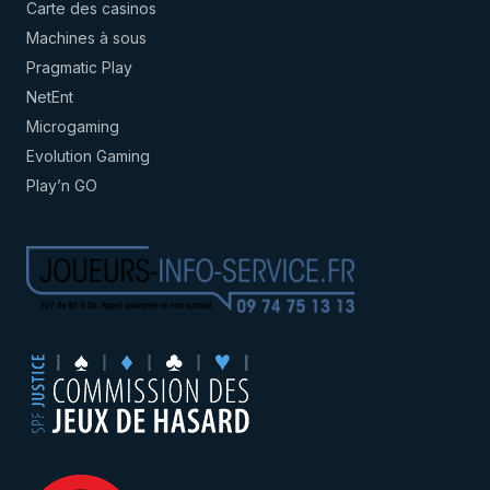
Carte des casinos
Machines à sous
Pragmatic Play
NetEnt
Microgaming
Evolution Gaming
Play’n GO