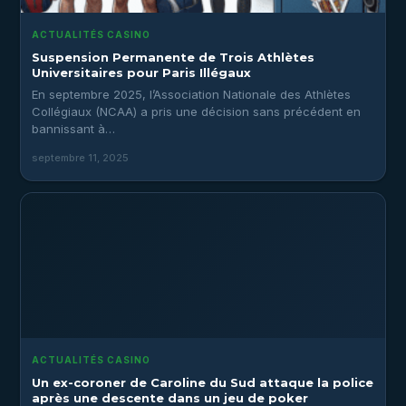
ACTUALITÉS CASINO
Suspension Permanente de Trois Athlètes
Universitaires pour Paris Illégaux
En septembre 2025, l’Association Nationale des Athlètes
Collégiaux (NCAA) a pris une décision sans précédent en
bannissant à…
septembre 11, 2025
ACTUALITÉS CASINO
Un ex-coroner de Caroline du Sud attaque la police
après une descente dans un jeu de poker