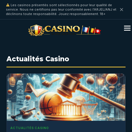
Les casinos présentés sont sélectionnés pour leur qualité de
✕
service. Nous ne certifions pas leur conformité avec l'ARJEL/ANJ et
déclinons toute responsabilité. Jouez responsablement. 18+
Actualités Casino
ACTUALITÉS CASINO