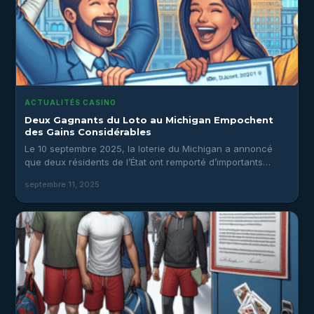
ACTUALITÉS CASINO
Deux Gagnants du Loto au Michigan Empochent
des Gains Considérables
Le 10 septembre 2025, la loterie du Michigan a annoncé
que deux résidents de l’État ont remporté d’importants…
septembre 11, 2025