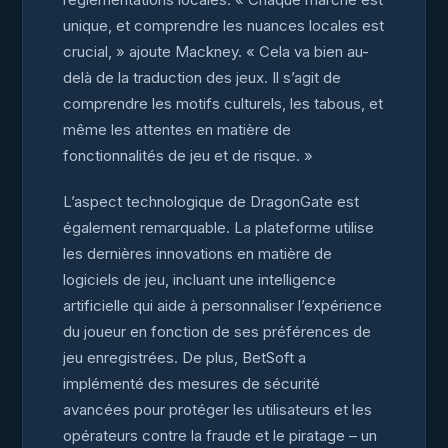
unique, et comprendre les nuances locales est
crucial, » ajoute Mackney. « Cela va bien au-
delà de la traduction des jeux. Il s’agit de
comprendre les motifs culturels, les tabous, et
même les attentes en matière de
fonctionnalités de jeu et de risque. »
L’aspect technologique de DragonGate est
également remarquable. La plateforme utilise
les dernières innovations en matière de
logiciels de jeu, incluant une intelligence
artificielle qui aide à personnaliser l’expérience
du joueur en fonction de ses préférences de
jeu enregistrées. De plus, BetSoft a
implémenté des mesures de sécurité
avancées pour protéger les utilisateurs et les
opérateurs contre la fraude et le piratage – un