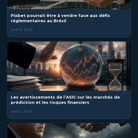
Pixbet pourrait être à vendre face aux défis
réglementaires au Brésil
août 6, 2026
Les avertissements de l’ASIC sur les marchés de
prédiction et les risques financiers
août 5, 2026