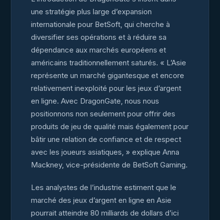
une stratégie plus large d’expansion
internationale pour BetSoft, qui cherche à
diversifier ses opérations et à réduire sa
dépendance aux marchés européens et
américains traditionnellement saturés. « L’Asie
représente un marché gigantesque et encore
relativement inexploité pour les jeux d’argent
en ligne. Avec DragonGate, nous nous
positionnons non seulement pour offrir des
produits de jeu de qualité mais également pour
bâtir une relation de confiance et de respect
avec les joueurs asiatiques, » explique Anna
Mackney, vice-présidente de BetSoft Gaming.
Les analystes de l’industrie estiment que le
marché des jeux d’argent en ligne en Asie
pourrait atteindre 80 milliards de dollars d’ici