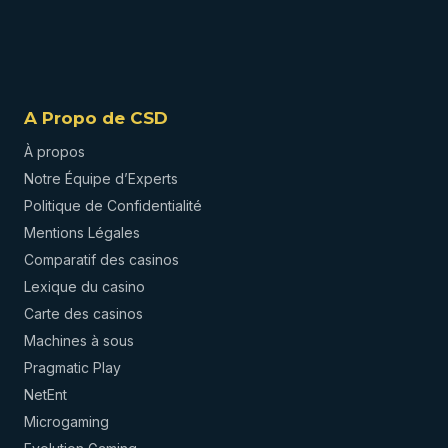
A Propo de CSD
À propos
Notre Équipe d’Experts
Politique de Confidentialité
Mentions Légales
Comparatif des casinos
Lexique du casino
Carte des casinos
Machines à sous
Pragmatic Play
NetEnt
Microgaming