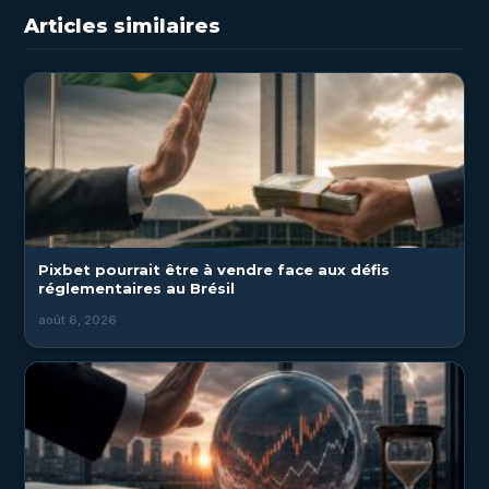
Articles similaires
Pixbet pourrait être à vendre face aux défis
réglementaires au Brésil
août 6, 2026