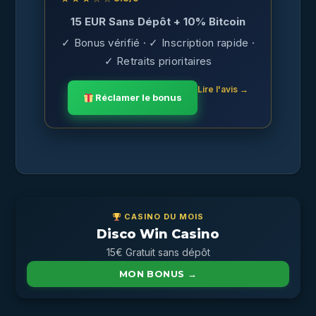
15 EUR Sans Dépôt + 10% Bitcoin
✓ Bonus vérifié · ✓ Inscription rapide ·
✓ Retraits prioritaires
Lire l'avis →
Réclamer le bonus
CASINO DU MOIS
Disco Win Casino
15€ Gratuit sans dépôt
MON BONUS →