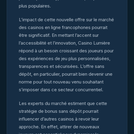
plus populaires.
L’impact de cette nouvelle offre sur le marché
des casinos en ligne francophones pourrait
être significatif. En mettant l’accent sur
l’accessibilité et l’innovation, Casino Lumière
répond à un besoin croissant des joueurs pour
des expériences de jeu plus personnalisées,
transparences et sécurisées. L’offre sans
dépôt, en particulier, pourrait bien devenir une
norme pour tout nouveau venu souhaitant
s’imposer dans ce secteur concurrentiel.
Les experts du marché estiment que cette
stratégie de bonus sans dépôt pourrait
influencer d’autres casinos à revoir leur
approche. En effet, attirer de nouveaux