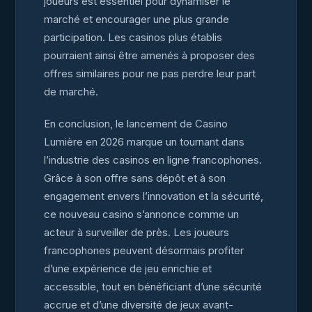
joueurs est essentiel pour dynamiser le
marché et encourager une plus grande
participation. Les casinos plus établis
pourraient ainsi être amenés à proposer des
offres similaires pour ne pas perdre leur part
de marché.
En conclusion, le lancement de Casino
Lumière en 2026 marque un tournant dans
l’industrie des casinos en ligne francophones.
Grâce à son offre sans dépôt et à son
engagement envers l’innovation et la sécurité,
ce nouveau casino s’annonce comme un
acteur à surveiller de près. Les joueurs
francophones peuvent désormais profiter
d’une expérience de jeu enrichie et
accessible, tout en bénéficiant d’une sécurité
accrue et d’une diversité de jeux avant-