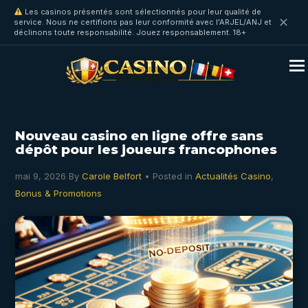
Les casinos présentés sont sélectionnés pour leur qualité de
✕
service. Nous ne certifions pas leur conformité avec l'ARJEL/ANJ et
déclinons toute responsabilité. Jouez responsablement. 18+
Nouveau casino en ligne offre sans
dépôt pour les joueurs francophones
mai 9, 2026
By
Carole Belfort
• Posted in
Actualités Casino
,
Bonus & Promotions