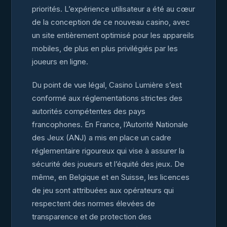
priorités. L’expérience utilisateur a été au cœur
de la conception de ce nouveau casino, avec
un site entièrement optimisé pour les appareils
mobiles, de plus en plus privilégiés par les
joueurs en ligne.
Du point de vue légal, Casino Lumière s’est
conformé aux réglementations strictes des
autorités compétentes des pays
francophones. En France, l’Autorité Nationale
des Jeux (ANJ) a mis en place un cadre
réglementaire rigoureux qui vise à assurer la
sécurité des joueurs et l’équité des jeux. De
même, en Belgique et en Suisse, les licences
de jeu sont attribuées aux opérateurs qui
respectent des normes élevées de
transparence et de protection des