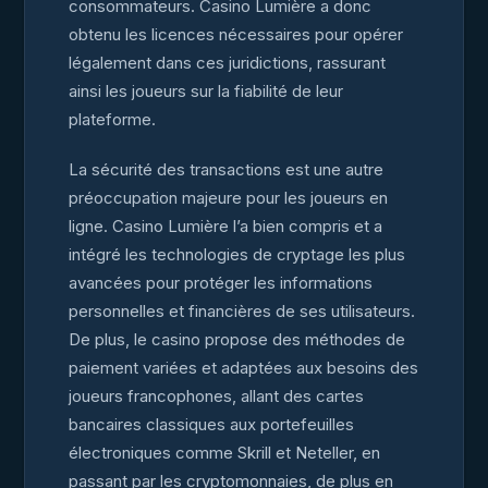
consommateurs. Casino Lumière a donc
obtenu les licences nécessaires pour opérer
légalement dans ces juridictions, rassurant
ainsi les joueurs sur la fiabilité de leur
plateforme.
La sécurité des transactions est une autre
préoccupation majeure pour les joueurs en
ligne. Casino Lumière l’a bien compris et a
intégré les technologies de cryptage les plus
avancées pour protéger les informations
personnelles et financières de ses utilisateurs.
De plus, le casino propose des méthodes de
paiement variées et adaptées aux besoins des
joueurs francophones, allant des cartes
bancaires classiques aux portefeuilles
électroniques comme Skrill et Neteller, en
passant par les cryptomonnaies, de plus en