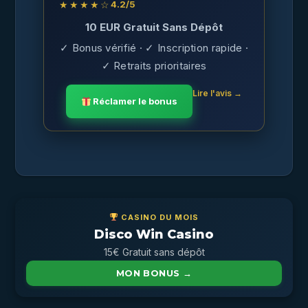
★★★★☆
4.2
/5
10 EUR Gratuit Sans Dépôt
✓ Bonus vérifié · ✓ Inscription rapide ·
✓ Retraits prioritaires
Lire l'avis →
Réclamer le bonus
CASINO DU MOIS
Disco Win Casino
15€ Gratuit sans dépôt
MON BONUS →