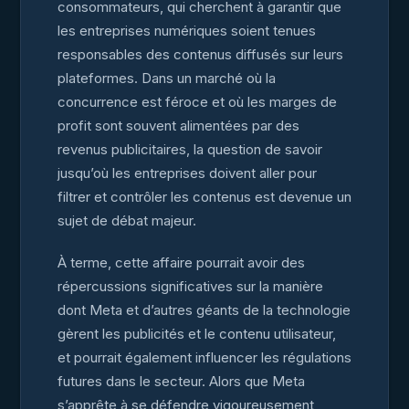
consommateurs, qui cherchent à garantir que
les entreprises numériques soient tenues
responsables des contenus diffusés sur leurs
plateformes. Dans un marché où la
concurrence est féroce et où les marges de
profit sont souvent alimentées par des
revenus publicitaires, la question de savoir
jusqu’où les entreprises doivent aller pour
filtrer et contrôler les contenus est devenue un
sujet de débat majeur.
À terme, cette affaire pourrait avoir des
répercussions significatives sur la manière
dont Meta et d’autres géants de la technologie
gèrent les publicités et le contenu utilisateur,
et pourrait également influencer les régulations
futures dans le secteur. Alors que Meta
s’apprête à se défendre vigoureusement