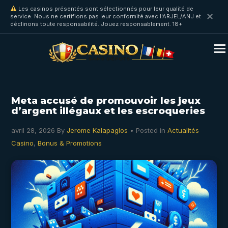
Les casinos présentés sont sélectionnés pour leur qualité de
✕
service. Nous ne certifions pas leur conformité avec l'ARJEL/ANJ et
déclinons toute responsabilité. Jouez responsablement. 18+
Meta accusé de promouvoir les jeux
d’argent illégaux et les escroqueries
avril 28, 2026
By
Jerome Kalapaglos
• Posted in
Actualités
Casino
,
Bonus & Promotions