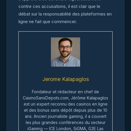
contre ces accusations, il est clair que le
débat sur la responsabilité des plateformes en
ligne ne fait que commencer.
Jerome Kalapaglos
Fondateur et rédacteur en chef de
CasinoSansDepots.com, Jérôme Kalapaglos
est un expert reconnu des casinos en ligne
et des bonus sans dépôt depuis plus de 10
ans. Ancien journaliste gaming, il a couvert
les plus grandes conférences du secteur
iGaming — ICE London, SiGMA, G2E Las