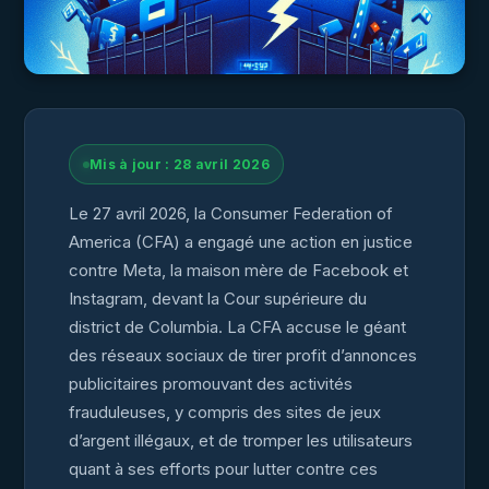
Mis à jour : 28 avril 2026
Le 27 avril 2026, la Consumer Federation of
America (CFA) a engagé une action en justice
contre Meta, la maison mère de Facebook et
Instagram, devant la Cour supérieure du
district de Columbia. La CFA accuse le géant
des réseaux sociaux de tirer profit d’annonces
publicitaires promouvant des activités
frauduleuses, y compris des sites de jeux
d’argent illégaux, et de tromper les utilisateurs
quant à ses efforts pour lutter contre ces