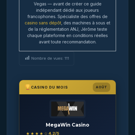
Vegas — avant de créer ce guide
indépendant dédié aux joueurs
francophones. Spécialiste des offres de
casino sans dépôt
, des machines à sous et
de la réglementation ANJ, Jérôme teste
chaque plateforme en conditions réelles
avant toute recommandation.
Nombre de vues:
111
CASINO DU MOIS
AOÛT
MegaWin Casino
★★★★☆
4.2
/5