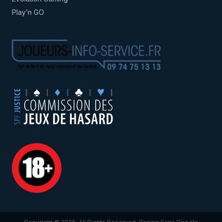
Play’n GO