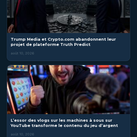
Trump Media et Crypto.com abandonnent leur
projet de plateforme Truth Predict
août 10, 2026
L’essor des vlogs sur les machines à sous sur
YouTube transforme le contenu du jeu d’argent
août 10, 2026