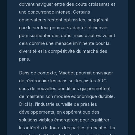
doivent naviguer entre des coûts croissants et
une concurrence intense. Certains
observateurs restent optimistes, suggérant
que le secteur pourrait s’adapter et innover
pour surmonter ces défis, mais d’autres voient
cela comme une menace imminente pour la
diversité et la compétitivité du marché des
paris.
Dans ce contexte, Macbet pourrait envisager
de réintroduire les paris sur les pistes ARC
sous de nouvelles conditions qui permettent
de maintenir son modèle économique durable.
D’ici là, l’industrie surveille de près les
développements, en espérant que des
solutions viables émergeront pour équilibrer
les intérêts de toutes les parties prenantes. La