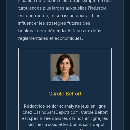
situation de Macbet n’est qu’un symptôme des
turbulences plus larges auxquelles l’industrie
est confrontée, et son issue pourrait bien
influencer les stratégies futures des
bookmakers indépendants face aux défis
réglementaires et économiques.
Carole Belfort
Rédactrice senior et analyste jeux en ligne
chez CasinoSansDepots.com, Carole Belfort
est spécialisée dans les casinos en ligne, les
machines à sous et les bonus sans dépôt