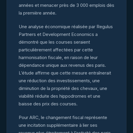
années et menacer près de 3 000 emplois dès
la première année.
Une analyse économique réalisée par Regulus
Partners et Development Economics a
démontré que les courses seraient
particulièrement affectées par cette
harmonisation fiscale, en raison de leur
dépendance unique aux revenus des paris.
L’étude affirme que cette mesure entraînerait
une réduction des investissements, une
diminution de la propriété des chevaux, une
viabilité réduite des hippodromes et une
baisse des prix des courses.
Pour ARC, le changement fiscal représente
une incitation supplémentaire à lier ses
revenus plus étroitement à l’activité des paris.