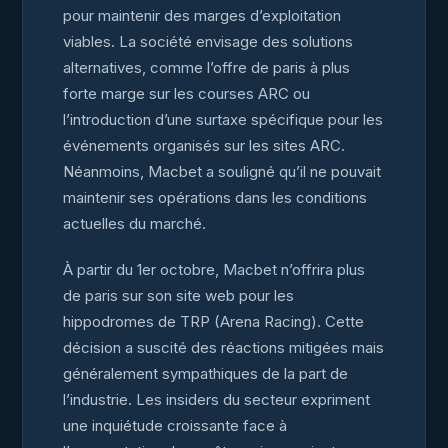
pour maintenir des marges d’exploitation
viables. La société envisage des solutions
alternatives, comme l’offre de paris à plus
forte marge sur les courses ARC ou
l’introduction d’une surtaxe spécifique pour les
événements organisés sur les sites ARC.
Néanmoins, Macbet a souligné qu’il ne pouvait
maintenir ses opérations dans les conditions
actuelles du marché.
À partir du 1er octobre, Macbet n’offrira plus
de paris sur son site web pour les
hippodromes de TRP (Arena Racing). Cette
décision a suscité des réactions mitigées mais
généralement sympathiques de la part de
l’industrie. Les insiders du secteur expriment
une inquiétude croissante face à