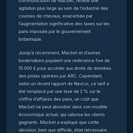
communication de Macbet, reflète une
agitation plus large au sein de l’industrie des
courses de chevaux, exacerbée par
l’augmentation significative des taxes sur les
paris imposée par le gouvernement
britannique.
Jusqu’à récemment, Macbet et d’autres
bookmakers payaient une redevance fixe de
15 000 £ pour accéder aux droits de données
des pistes opérées par ARC. Cependant,
selon un récent rapport de Next.io, ce tarif a
été remplacé par une taxe de 2 % sur le
chiffre d’affaires des paris, un coût que
Macbet ne peut absorber dans son modèle
économique actuel, qui valorise les clients
gagnants. Macbet a expliqué que cette
décision, bien que difficile, était nécessaire