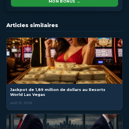
MON BONUS →
Articles similaires
Jackpot de 1,89 million de dollars au Resorts
World Las Vegas
août 10, 2026