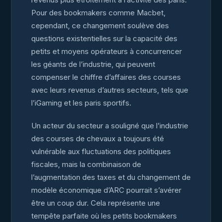
Pour des bookmakers comme Macbet,
cependant, ce changement soulève des
questions existentielles sur la capacité des
petits et moyens opérateurs à concurrencer
les géants de l’industrie, qui peuvent
compenser le chiffre d’affaires des courses
avec leurs revenus d’autres secteurs, tels que
l’iGaming et les paris sportifs.
Un acteur du secteur a souligné que l’industrie
des courses de chevaux a toujours été
vulnérable aux fluctuations des politiques
fiscales, mais la combinaison de
l’augmentation des taxes et du changement de
modèle économique d’ARC pourrait s’avérer
être un coup dur. Cela représente une
tempête parfaite où les petits bookmakers