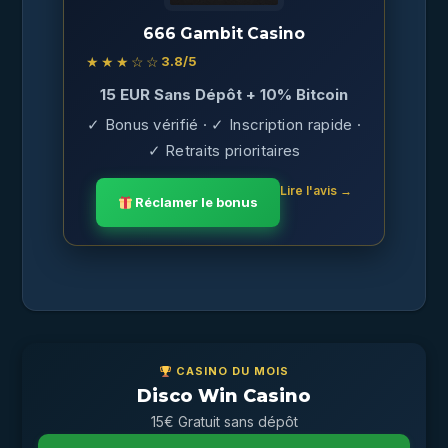
666 Gambit Casino
★★★☆☆
3.8
/5
15 EUR Sans Dépôt + 10% Bitcoin
✓ Bonus vérifié · ✓ Inscription rapide ·
✓ Retraits prioritaires
Lire l'avis →
Réclamer le bonus
CASINO DU MOIS
Disco Win Casino
15€ Gratuit sans dépôt