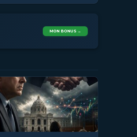
MON BONUS →