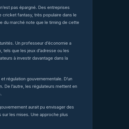
 n’est pas épargné. Des entreprises
cricket fantasy, très populaire dans le
ste du marché note que le timing de cette
rtunités. Un professeur d’économie a
 tels que les jeux d’adresse ou les
rateurs à investir davantage dans la
e et régulation gouvernementale. D’un
 De l’autre, les régulateurs mettent en
.
 gouvernement aurait pu envisager des
tes sur les mises. Une approche plus