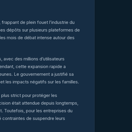
 frappant de plein fouet l’industrie du
 des dépôts sur plusieurs plateformes de
 des mois de débat intense autour des
avec des millions d’utilisateurs
pendant, cette expansion rapide a
jeunes. Le gouvernement a justifié sa
t les impacts négatifs sur les familles.
lus strict pour protéger les
cision était attendue depuis longtemps,
 Toutefois, pour les entreprises du
é contraintes de suspendre leurs