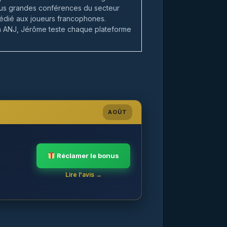
 plus grandes conférences du secteur
édié aux joueurs francophones.
on ANJ, Jérôme teste chaque plateforme
AOÛT
Réclamer le bonus
Lire l'avis →