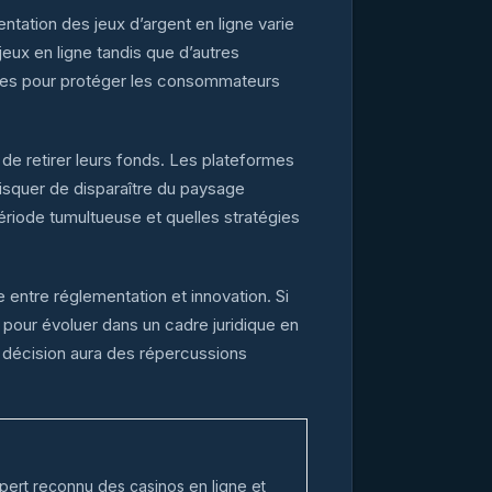
ntation des jeux d’argent en ligne varie
eux en ligne tandis que d’autres
aires pour protéger les consommateurs
 de retirer leurs fonds. Les plateformes
risquer de disparaître du paysage
riode tumultueuse et quelles stratégies
e entre réglementation et innovation. Si
e pour évoluer dans un cadre juridique en
te décision aura des répercussions
ert reconnu des casinos en ligne et