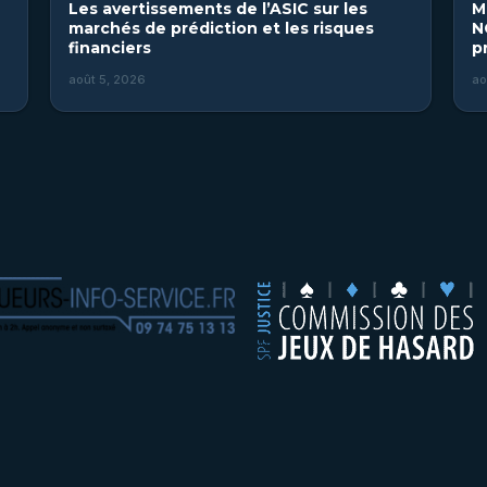
Les avertissements de l’ASIC sur les
M
marchés de prédiction et les risques
N
financiers
p
août 5, 2026
ao