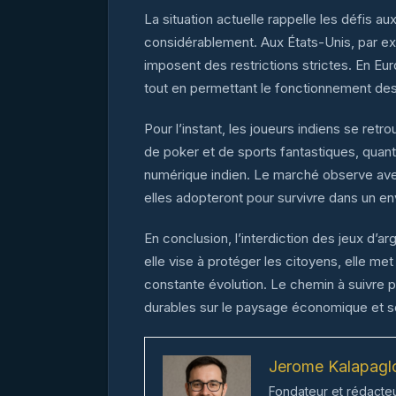
La situation actuelle rappelle les défis a
considérablement. Aux États-Unis, par exe
imposent des restrictions strictes. En Eu
tout en permettant le fonctionnement des
Pour l’instant, les joueurs indiens se ret
de poker et de sports fantastiques, quant 
numérique indien. Le marché observe ave
elles adopteront pour survivre dans un env
En conclusion, l’interdiction des jeux d’ar
elle vise à protéger les citoyens, elle me
constante évolution. Le chemin à suivre p
durables sur le paysage économique et so
Jerome Kalapagl
Fondateur et rédacte