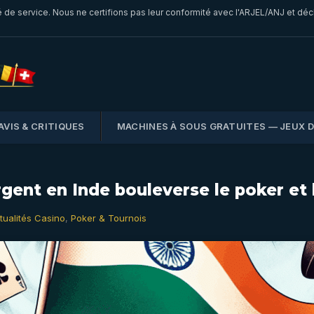
é de service. Nous ne certifions pas leur conformité avec l'ARJEL/ANJ et dé
AVIS & CRITIQUES
MACHINES À SOUS GRATUITES — JEUX 
argent en Inde bouleverse le poker et
tualités Casino
,
Poker & Tournois