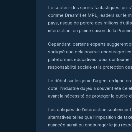
Le secteur des sports fantastiques, qui 
comme Dream11 et MPL, leaders sur le marc
pays, risque de perdre des millions d’uti
interdiction, en pleine saison de la Premi
Cependant, certains experts suggèrent qu
souligné que cela pourrait encourager les
plateformes éducatives, pour contourner la
responsabilité sociale et la protection de
Le débat sur les jeux d’argent en ligne e
côté, l’industrie du jeu a souvent été c
avant la nécessité de protéger le public d
Les critiques de l’interdiction soutienn
alternatives telles que l’imposition de ta
nuancée aurait pu encourager le jeu respo