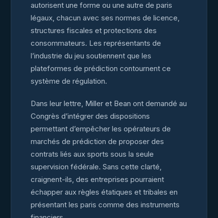
autorisent une forme ou une autre de paris
légaux, chacun avec ses normes de licence,
structures fiscales et protections des
consommateurs. Les représentants de
l’industrie du jeu soutiennent que les
plateformes de prédiction contournent ce
système de régulation.
Dans leur lettre, Miller et Bean ont demandé au
Congrès d’intégrer des dispositions
permettant d’empêcher les opérateurs de
marchés de prédiction de proposer des
contrats liés aux sports sous la seule
supervision fédérale. Sans cette clarté,
craignent-ils, des entreprises pourraient
échapper aux règles étatiques et tribales en
présentant les paris comme des instruments
financiers.