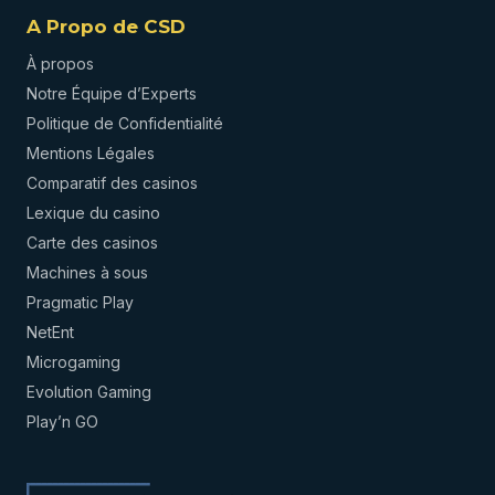
A Propo de CSD
À propos
Notre Équipe d’Experts
Politique de Confidentialité
Mentions Légales
Comparatif des casinos
Lexique du casino
Carte des casinos
Machines à sous
Pragmatic Play
NetEnt
Microgaming
Evolution Gaming
Play’n GO