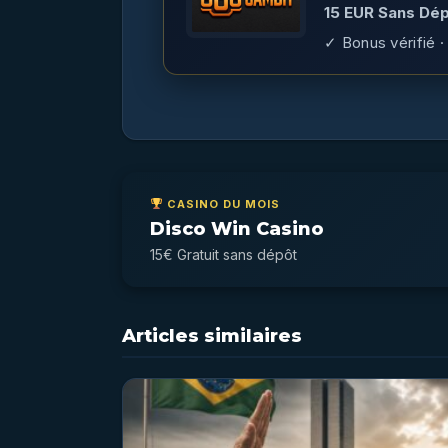
15 EUR Sans Dép
✓ Bonus vérifié · 
CASINO DU MOIS
Disco Win Casino
15€ Gratuit sans dépôt
Articles similaires