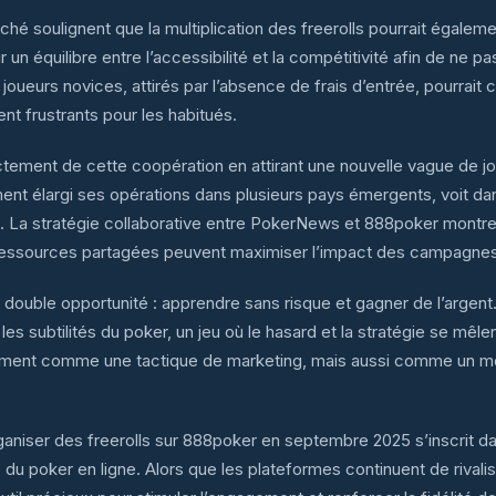
é soulignent que la multiplication des freerolls pourrait égalemen
 un équilibre entre l’accessibilité et la compétitivité afin de ne p
de joueurs novices, attirés par l’absence de frais d’entrée, pourrai
ent frustrants pour les habitués.
ctement de cette coopération en attirant une nouvelle vague de jo
t élargi ses opérations dans plusieurs pays émergents, voit da
al. La stratégie collaborative entre PokerNews et 888poker montr
es ressources partagées peuvent maximiser l’impact des campagne
ne double opportunité : apprendre sans risque et gagner de l’arge
les subtilités du poker, un jeu où le hasard et la stratégie se mêl
ulement comme une tactique de marketing, mais aussi comme un moy
ganiser des freerolls sur 888poker en septembre 2025 s’inscrit d
 du poker en ligne. Alors que les plateformes continuent de rivalis