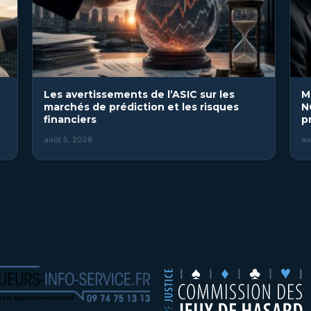
Les avertissements de l’ASIC sur les
M
marchés de prédiction et les risques
N
financiers
p
août 5, 2026
ao