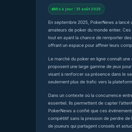
Mis à jour : 31 août 2025
En septembre 2025, PokerNews a lancé une
amateurs de poker du monde entier. Ces fr
tout en ayant la chance de remporter des pr
offrant un espace pour affiner leurs comp
Le marché du poker en ligne connaît une 
proposent une large gamme de jeux pour t
visant à renforcer sa présence dans le se
seulement plus de trafic vers la plateforme
Dans un contexte où la concurrence entre
essentiel. Ils permettent de capter l’att
PokerNews a confié que ces événements s
compétitif sans la pression de perdre d
de joueurs qui partagent conseils et astuc