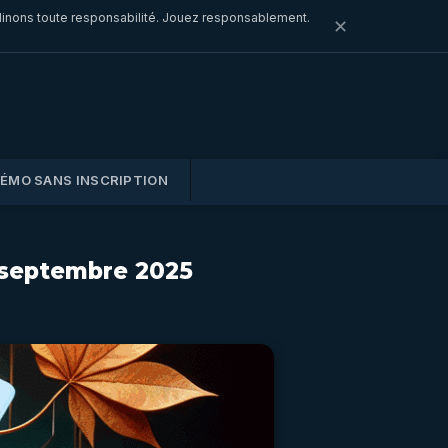
clinons toute responsabilité. Jouez responsablement.
✕
DÉMO SANS INSCRIPTION
n septembre 2025