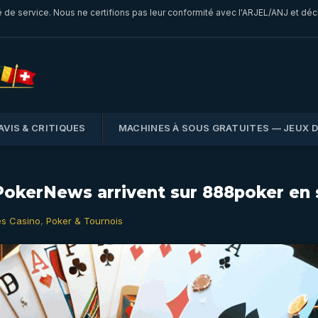
é de service. Nous ne certifions pas leur conformité avec l'ARJEL/ANJ et dé
AVIS & CRITIQUES
MACHINES À SOUS GRATUITES — JEUX 
e PokerNews arrivent sur 888poker e
és Casino
,
Poker & Tournois