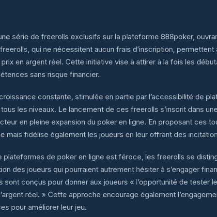
 série de freerolls exclusifs sur la plateforme 888poker, ouvran
eerolls, qui ne nécessitent aucun frais d’inscription, permettent 
ix en argent réel. Cette initiative vise à attirer à la fois les débu
étences sans risque financier.
croissance constante, stimulée en partie par l’accessibilité de
ous les niveaux. Le lancement de ces freerolls s’inscrit dans un
cteur en pleine expansion du poker en ligne. En proposant ces to
 mais fidélise également les joueurs en leur offrant des incitation
 plateformes de poker en ligne est féroce, les freerolls se disti
ention des joueurs qui pourraient autrement hésiter à s’engager fi
ont conçus pour donner aux joueurs « l’opportunité de tester le
e l’argent réel. » Cette approche encourage également l’engagem
es pour améliorer leur jeu.