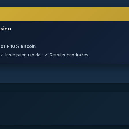
sino
ôt + 10% Bitcoin
✓ Inscription rapide · ✓ Retraits prioritaires