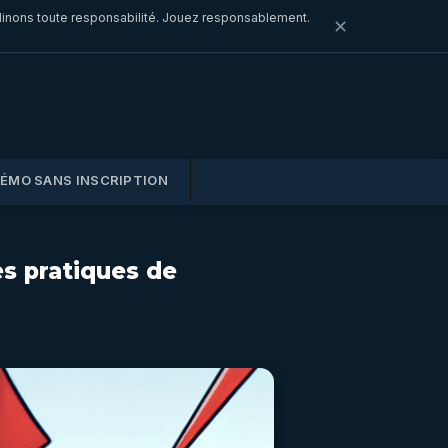
clinons toute responsabilité. Jouez responsablement.
✕
DÉMO SANS INSCRIPTION
s pratiques de