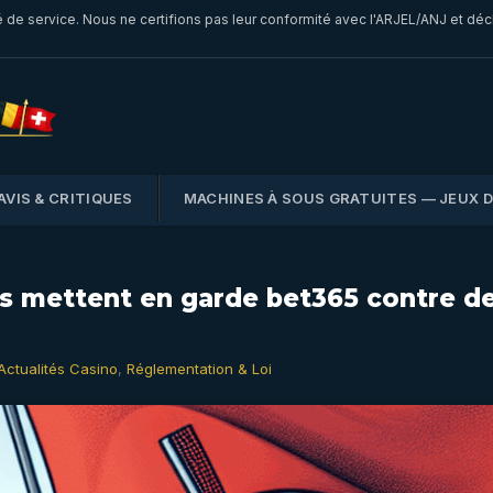
é de service. Nous ne certifions pas leur conformité avec l'ARJEL/ANJ et dé
AVIS & CRITIQUES
MACHINES À SOUS GRATUITES — JEUX 
es mettent en garde bet365 contre de
Actualités Casino
,
Réglementation & Loi