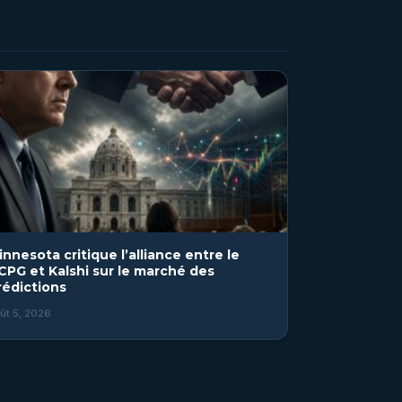
innesota critique l’alliance entre le
CPG et Kalshi sur le marché des
rédictions
ût 5, 2026