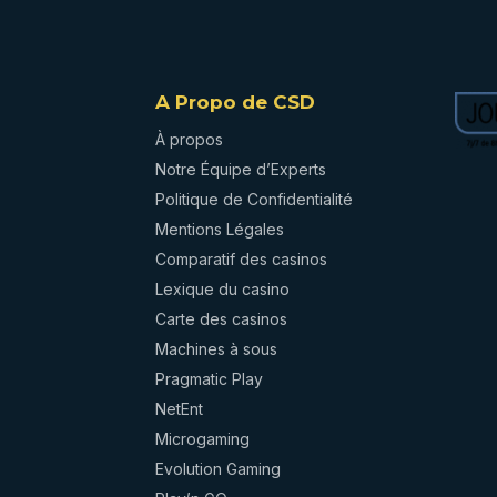
A Propo de CSD
À propos
Notre Équipe d’Experts
Politique de Confidentialité
Mentions Légales
Comparatif des casinos
Lexique du casino
Carte des casinos
Machines à sous
Pragmatic Play
NetEnt
Microgaming
Evolution Gaming