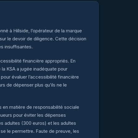
nné à Hillside, l’opérateur de la marque
ur le devoir de diligence. Cette décision
s insuffisantes.
cessibilité financière appropriés. En
e la KSA a jugée inadéquate pour
pour évaluer l’accessibilité financière
urs de dépenser plus qu’ils ne le
s en matière de responsabilité sociale
joueurs pour éviter les dépenses
es adultes (300 euros) et les adultes
 se le permettre. Faute de preuve, les