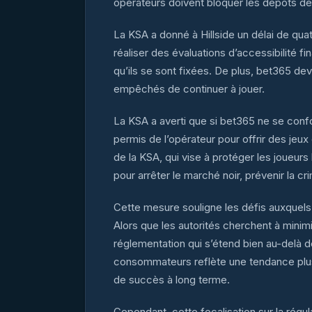
opérateurs doivent bloquer les dépôts dép
La KSA a donné à Hillside un délai de q
réaliser des évaluations d’accessibilité f
qu’ils se sont fixées. De plus, bet365 dev
empêchés de continuer à jouer.
La KSA a averti que si bet365 ne se conf
permis de l’opérateur pour offrir des jeu
de la KSA, qui vise à protéger les joueurs 
pour arrêter le marché noir, prévenir la crim
Cette mesure souligne les défis auxquels 
Alors que les autorités cherchent à minim
réglementation qui s’étend bien au-delà de
consommateurs reflète une tendance plus l
de succès à long terme.
Cependant, cette focalisation sur la régul