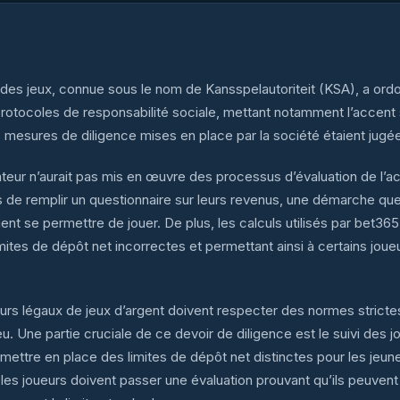
e des jeux, connue sous le nom de Kansspelautoriteit (KSA), a ordo
otocoles de responsabilité sociale, mettant notamment l’accent s
s mesures de diligence mises en place par la société étaient jugée
ateur n’aurait pas mis en œuvre des processus d’évaluation de l’ac
 de remplir un questionnaire sur leurs revenus, une démarche qu
ent se permettre de jouer. De plus, les calculs utilisés par bet365 
mites de dépôt net incorrectes et permettant ainsi à certains joue
urs légaux de jeux d’argent doivent respecter des normes stricte
u. Une partie cruciale de ce devoir de diligence est le suivi des 
mettre en place des limites de dépôt net distinctes pour les jeun
les joueurs doivent passer une évaluation prouvant qu’ils peuvent