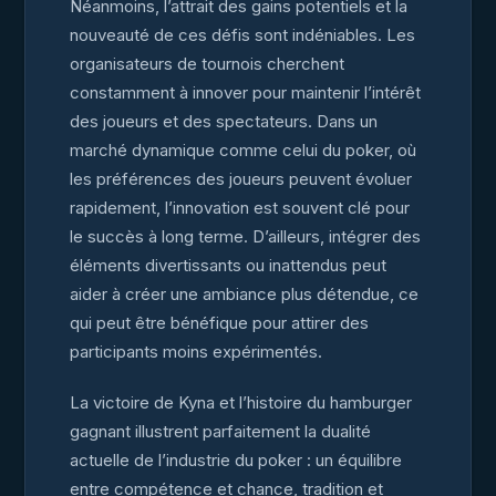
Néanmoins, l’attrait des gains potentiels et la
nouveauté de ces défis sont indéniables. Les
organisateurs de tournois cherchent
constamment à innover pour maintenir l’intérêt
des joueurs et des spectateurs. Dans un
marché dynamique comme celui du poker, où
les préférences des joueurs peuvent évoluer
rapidement, l’innovation est souvent clé pour
le succès à long terme. D’ailleurs, intégrer des
éléments divertissants ou inattendus peut
aider à créer une ambiance plus détendue, ce
qui peut être bénéfique pour attirer des
participants moins expérimentés.
La victoire de Kyna et l’histoire du hamburger
gagnant illustrent parfaitement la dualité
actuelle de l’industrie du poker : un équilibre
entre compétence et chance, tradition et