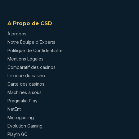
A Propo de CSD
À propos
Notre Équipe d’Experts
Politique de Confidentialité
Mentions Légales
Comparatif des casinos
Lexique du casino
Carte des casinos
Machines à sous
Pragmatic Play
NetEnt
Microgaming
Evolution Gaming
Play’n GO