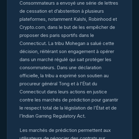
Consommateurs a envoyé une série de lettres
de cessation et d’abstention à plusieurs
plateformes, notamment Kalshi, Robinhood et
Crypto.com, dans le but de les empêcher de
proposer des paris sportifs dans le
Connecticut. La tribu Mohegan a salué cette
décision, réitérant son engagement à opérer
dans un marché régulé qui sait protéger les
consommateurs. Dans une déclaration
officielle, la tribu a exprimé son soutien au
procureur général Tong et à l’État du
Connecticut dans leurs actions en justice
contre les marchés de prédiction pour garantir
le respect total de la législation de l’État et de
l’Indian Gaming Regulatory Act.
Les marchés de prédiction permettent aux
utilisateurs de négocier des contrats sur