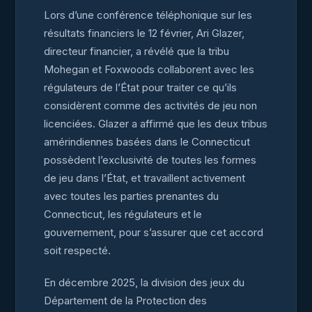
Lors d’une conférence téléphonique sur les
résultats financiers le 12 février, Ari Glazer,
directeur financier, a révélé que la tribu
Mohegan et Foxwoods collaborent avec les
régulateurs de l’État pour traiter ce qu’ils
considèrent comme des activités de jeu non
licenciées. Glazer a affirmé que les deux tribus
amérindiennes basées dans le Connecticut
possèdent l’exclusivité de toutes les formes
de jeu dans l’État, et travaillent activement
avec toutes les parties prenantes du
Connecticut, les régulateurs et le
gouvernement, pour s’assurer que cet accord
soit respecté.
En décembre 2025, la division des jeux du
Département de la Protection des