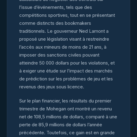
l’issue d’événements, tels que des
compétitions sportives, tout en se présentant
comme distincts des bookmakers
traditionnels. Le gouverneur Ned Lamont a
proposé une législation visant à restreindre
l’accès aux mineurs de moins de 21 ans, à
imposer des sanctions civiles pouvant
atteindre 50 000 dollars pour les violations, et
à exiger une étude sur l’impact des marchés
de prédiction sur les problèmes de jeu et les
revenus des jeux sous licence.
Sur le plan financier, les résultats du premier
trimestre de Mohegan ont montré un revenu
net de 108,5 millions de dollars, comparé à une
perte de 85,9 millions de dollars l’année
précédente. Toutefois, ce gain est en grande