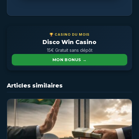
CASINO DU MOIS
Disco Win Casino
15€ Gratuit sans dépôt
MON BONUS →
Articles similaires