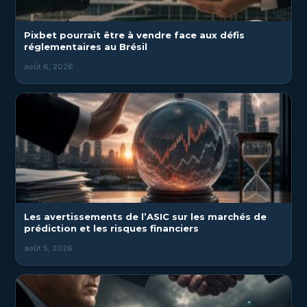
Pixbet pourrait être à vendre face aux défis
réglementaires au Brésil
août 6, 2026
Les avertissements de l’ASIC sur les marchés de
prédiction et les risques financiers
août 5, 2026