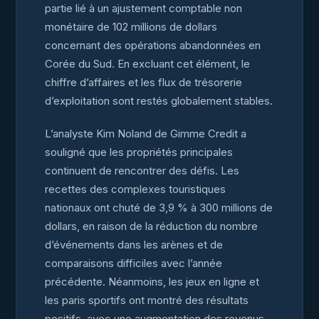
partie lié à un ajustement comptable non
monétaire de 102 millions de dollars
concernant des opérations abandonnées en
Corée du Sud. En excluant cet élément, le
chiffre d’affaires et les flux de trésorerie
d’exploitation sont restés globalement stables.
L’analyste Kim Noland de Gimme Credit a
souligné que les propriétés principales
continuent de rencontrer des défis. Les
recettes des complexes touristiques
nationaux ont chuté de 3,9 % à 300 millions de
dollars, en raison de la réduction du nombre
d’événements dans les arènes et de
comparaisons difficiles avec l’année
précédente. Néanmoins, les jeux en ligne et
les paris sportifs ont montré des résultats
positifs, avec une augmentation des revenus