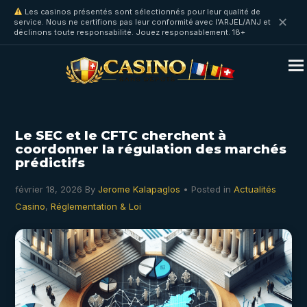
Les casinos présentés sont sélectionnés pour leur qualité de
✕
service. Nous ne certifions pas leur conformité avec l'ARJEL/ANJ et
déclinons toute responsabilité. Jouez responsablement. 18+
Le SEC et le CFTC cherchent à
coordonner la régulation des marchés
prédictifs
février 18, 2026
By
Jerome Kalapaglos
• Posted in
Actualités
Casino
,
Réglementation & Loi