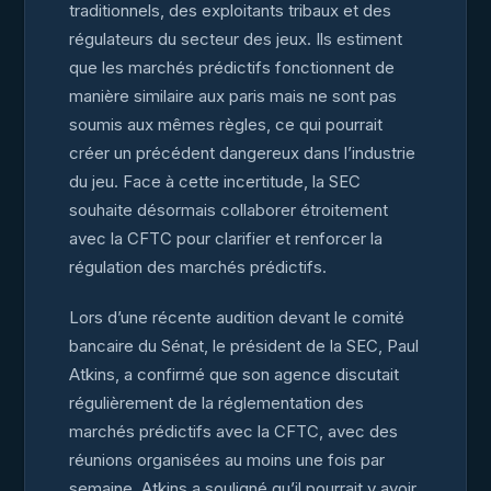
traditionnels, des exploitants tribaux et des
régulateurs du secteur des jeux. Ils estiment
que les marchés prédictifs fonctionnent de
manière similaire aux paris mais ne sont pas
soumis aux mêmes règles, ce qui pourrait
créer un précédent dangereux dans l’industrie
du jeu. Face à cette incertitude, la SEC
souhaite désormais collaborer étroitement
avec la CFTC pour clarifier et renforcer la
régulation des marchés prédictifs.
Lors d’une récente audition devant le comité
bancaire du Sénat, le président de la SEC, Paul
Atkins, a confirmé que son agence discutait
régulièrement de la réglementation des
marchés prédictifs avec la CFTC, avec des
réunions organisées au moins une fois par
semaine. Atkins a souligné qu’il pourrait y avoir