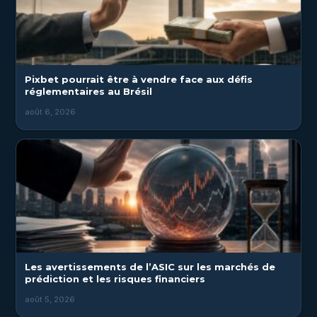
Pixbet pourrait être à vendre face aux défis
réglementaires au Brésil
août 6, 2026
Les avertissements de l’ASIC sur les marchés de
prédiction et les risques financiers
août 5, 2026