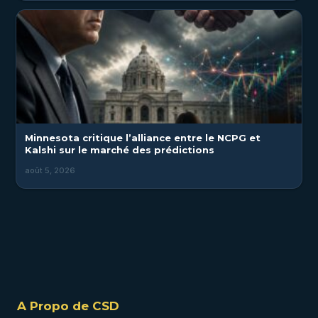
Minnesota critique l’alliance entre le NCPG et
Kalshi sur le marché des prédictions
août 5, 2026
A Propo de CSD