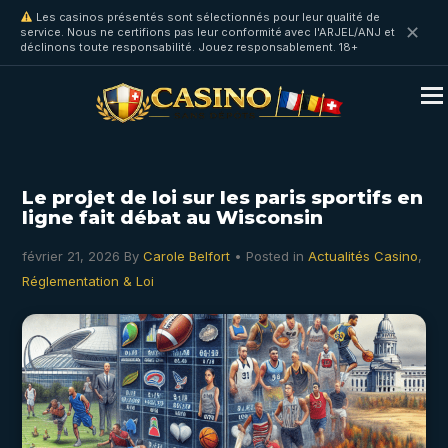
Les casinos présentés sont sélectionnés pour leur qualité de
✕
service. Nous ne certifions pas leur conformité avec l'ARJEL/ANJ et
déclinons toute responsabilité. Jouez responsablement. 18+
Le projet de loi sur les paris sportifs en
ligne fait débat au Wisconsin
février 21, 2026
By
Carole Belfort
• Posted in
Actualités Casino
,
Réglementation & Loi