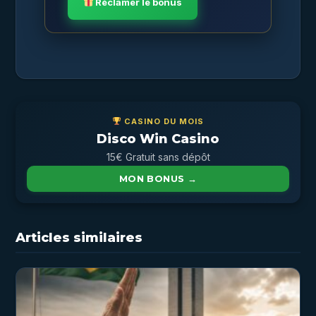
Réclamer le bonus
CASINO DU MOIS
Disco Win Casino
15€ Gratuit sans dépôt
MON BONUS →
Articles similaires