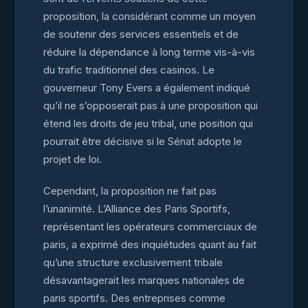
proposition, la considérant comme un moyen
de soutenir des services essentiels et de
réduire la dépendance à long terme vis-à-vis
du trafic traditionnel des casinos. Le
gouverneur Tony Evers a également indiqué
qu’il ne s’opposerait pas à une proposition qui
étend les droits de jeu tribal, une position qui
pourrait être décisive si le Sénat adopte le
projet de loi.
Cependant, la proposition ne fait pas
l’unanimité. L’Alliance des Paris Sportifs,
représentant les opérateurs commerciaux de
paris, a exprimé des inquiétudes quant au fait
qu’une structure exclusivement tribale
désavantagerait les marques nationales de
paris sportifs. Des entreprises comme