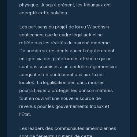
physique. Jusqu’à présent, les tribunaux ont
accepté cette solution.
Les partisans du projet de loi au Wisconsin
soutiennent que le cadre légal actuel ne
reflète pas les réalités du marché moderne.
De nombreux résidents parient régulièrement
en ligne via des plateformes offshore qui ne
sont pas soumises à un contrôle réglementaire
adéquat et ne contribuent pas aux taxes
locales. La légalisation des paris mobiles
pourrait aider à protéger les consommateurs
tout en ouvrant une nouvelle source de
revenus pour les gouvernements tribaux et
l’État.
Les leaders des communautés amérindiennes
sont de fervents soutiens de cette