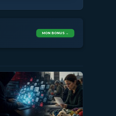
MON BONUS →