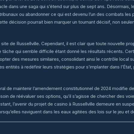
le dans une saga qui s’étend sur plus de sept ans. Désormais, le
 tribunaux ou abandonner ce qui est devenu l’un des combats les pl
te décision pourrait bien marquer un tournant décisif, non seule
e site de Russellville. Cependant, il est clair que toute nouvelle p
 tâche qui semble difficile étant donné les résultats récents. Cer
pter des mesures similaires, consolidant ainsi le contrôle local s
es entités à redéfinir leurs stratégies pour s’implanter dans l’État
déral de maintenir l’amendement constitutionnel de 2024 modifie de
soin de réévaluer ses options, qu’il s’agisse de chercher des voie
nstant, l’avenir du projet de casino à Russellville demeure en susp
lorsqu’elles naviguent dans les eaux agitées des lois sur le jeu et