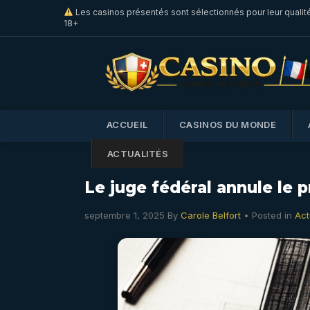
Les casinos présentés sont sélectionnés pour leur qualit
18+
ACCUEIL
CASINOS DU MONDE
ACTUALITÉS
Le juge fédéral annule le 
septembre 1, 2025
By
Carole Belfort
• Posted in
Act