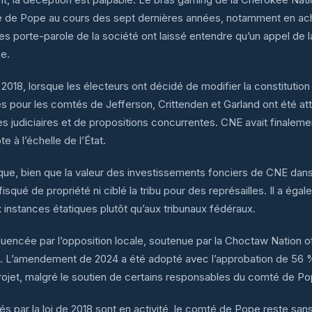
mté de Pope au cours des sept dernières années, notamment en ach
s porte-parole de la société ont laissé entendre qu’un appel de la
se.
 2018, lorsque les électeurs ont décidé de modifier la constitution
ces pour les comtés de Jefferson, Crittenden et Garland ont été 
s judiciaires et de propositions concurrentes. CNE avait finalemen
 à l’échelle de l’État.
it que, bien que la valeur des investissements fonciers de CNE dan
isqué de propriété ni ciblé la tribu pour des représailles. Il a é
 instances étatiques plutôt qu’aux tribunaux fédéraux.
fluencée par l’opposition locale, soutenue par la Choctaw Nation 
sas. L’amendement de 2024 a été adopté avec l’approbation de 56 
 projet, malgré le soutien de certains responsables du comté de Po
és par la loi de 2018 sont en activité, le comté de Pope reste san