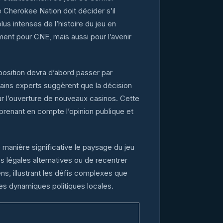
 Cherokee Nation doit décider s’il
us intenses de l’histoire du jeu en
ment pour CNE, mais aussi pour l’avenir
roposition devra d’abord passer par
tains experts suggèrent que la décision
ur l’ouverture de nouveaux casinos. Cette
, prenant en compte l’opinion publique et
 manière significative le paysage du jeu
s légales alternatives ou de recentrer
ens, illustrant les défis complexes que
 des dynamiques politiques locales.