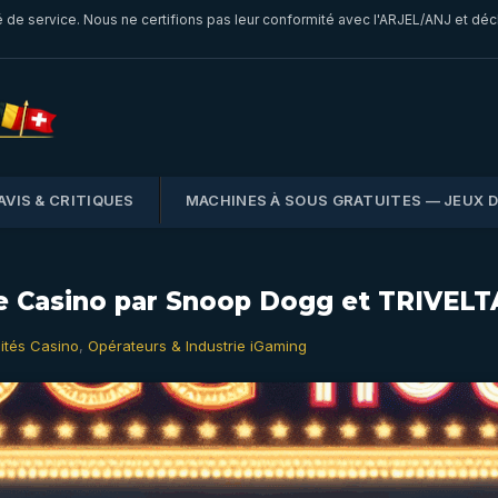
é de service. Nous ne certifions pas leur conformité avec l'ARJEL/ANJ et dé
AVIS & CRITIQUES
MACHINES À SOUS GRATUITES — JEUX 
Casino par Snoop Dogg et TRIVELTA
ités Casino
,
Opérateurs & Industrie iGaming