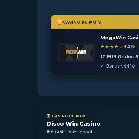
CASINO DU MOIS
MegaWin Casi
★★★★☆
4.2
/5
10 EUR Gratuit 
✓ Bonus vérifié · 
CASINO DU MOIS
Disco Win Casino
15€ Gratuit sans dépôt