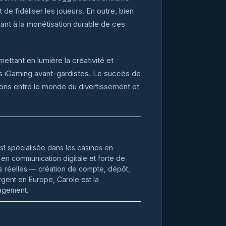
e fidéliser les joueurs. En outre, bien
uant à la monétisation durable de ces
ttant en lumière la créativité et
ns iGaming avant-gardistes. Le succès de
ations entre le monde du divertissement et
st spécialisée dans les casinos en
en communication digitale et forte de
ns réelles — création de compte, dépôt,
argent en Europe, Carole est la
gagement.