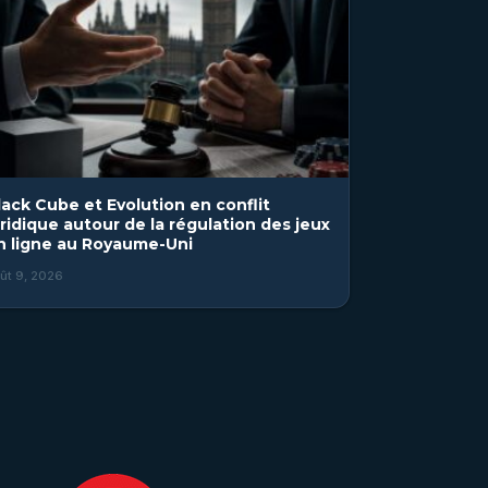
lack Cube et Evolution en conflit
uridique autour de la régulation des jeux
n ligne au Royaume-Uni
ût 9, 2026