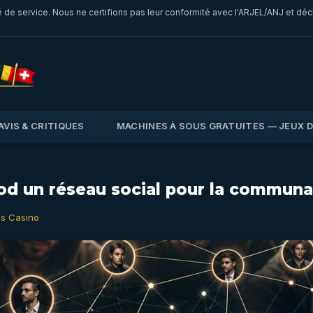
é de service. Nous ne certifions pas leur conformité avec l'ARJEL/ANJ et dé
AVIS & CRITIQUES
MACHINES À SOUS GRATUITES — JEUX 
od un réseau social pour la commun
és Casino