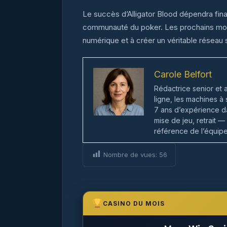
Le succès d’Alligator Blood dépendra fina
communauté du poker. Les prochains mois 
numérique et à créer un véritable réseau 
Carole Belfort
Rédactrice senior et 
ligne, les machines à
7 ans d’expérience da
mise de jeu, retrait —
référence de l’équipe 
Nombre de vues:
56
CASINO DU MOIS