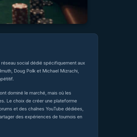
u réseau social dédié spécifiquement aux
llmuth, Doug Polk et Michael Mizrachi,
étitif.
 ont dominé le marché, mais où les
s. Le choix de créer une plateforme
 forums et des chaînes YouTube dédiées,
partager des expériences de tournois en