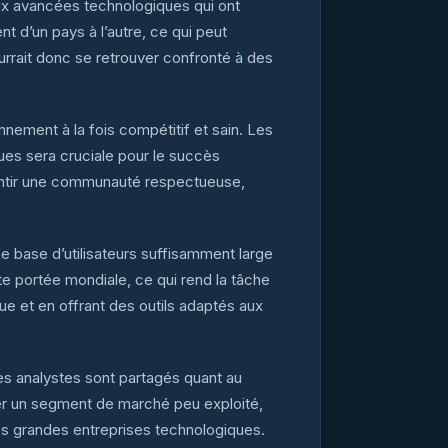
aux avancées technologiques qui ont
nt d’un pays à l’autre, ce qui peut
ourrait donc se retrouver confronté à des
nnement à la fois compétitif et sain. Les
ues sera cruciale pour le succès
arantir une communauté respectueuse,
 une base d’utilisateurs suffisamment large
e portée mondiale, ce qui rend la tâche
e et en offrant des outils adaptés aux
les analystes sont partagés quant au
ter un segment de marché peu exploité,
les grandes entreprises technologiques.