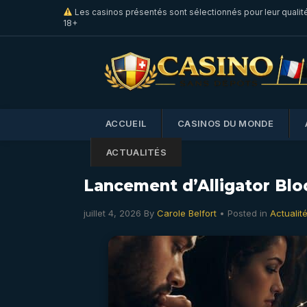
Les casinos présentés sont sélectionnés pour leur qualit
18+
ACCUEIL
CASINOS DU MONDE
ACTUALITÉS
Lancement d’Alligator Blo
juillet 4, 2026
By
Carole Belfort
• Posted in
Actualit