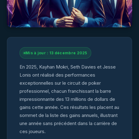
Mis à jour : 13 décembre 2025
En 2025, Kayhan Mokri, Seth Davies et Jesse
Lonis ont réalisé des performances
exceptionnelles sur le circuit de poker
professionnel, chacun franchissant la barre
impressionnante des 13 millions de dollars de
gains cette année. Ces résultats les placent au
sommet de la liste des gains annuels, illustrant
une année sans précédent dans la carrière de
ces joueurs.