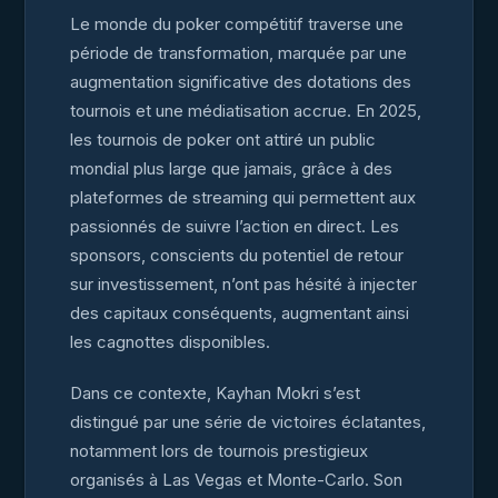
Le monde du poker compétitif traverse une
période de transformation, marquée par une
augmentation significative des dotations des
tournois et une médiatisation accrue. En 2025,
les tournois de poker ont attiré un public
mondial plus large que jamais, grâce à des
plateformes de streaming qui permettent aux
passionnés de suivre l’action en direct. Les
sponsors, conscients du potentiel de retour
sur investissement, n’ont pas hésité à injecter
des capitaux conséquents, augmentant ainsi
les cagnottes disponibles.
Dans ce contexte, Kayhan Mokri s’est
distingué par une série de victoires éclatantes,
notamment lors de tournois prestigieux
organisés à Las Vegas et Monte-Carlo. Son