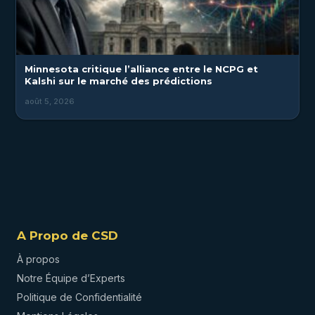
Minnesota critique l’alliance entre le NCPG et
Kalshi sur le marché des prédictions
août 5, 2026
A Propo de CSD
À propos
Notre Équipe d’Experts
Politique de Confidentialité