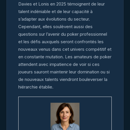
Davies et Lonis en 2025 témoignent de leur
talent indéniable et de leur capacité à
s’adapter aux évolutions du secteur.
Cependant, elles soulèvent aussi des
questions sur l’avenir du poker professionnel
et les défis auxquels seront confrontés les
nouveaux venus dans cet univers compétitif et
en constante mutation. Les amateurs de poker
attendent avec impatience de voir si ces
joueurs sauront maintenir leur domination ou si
de nouveaux talents viendront bouleverser la
hiérarchie établie.