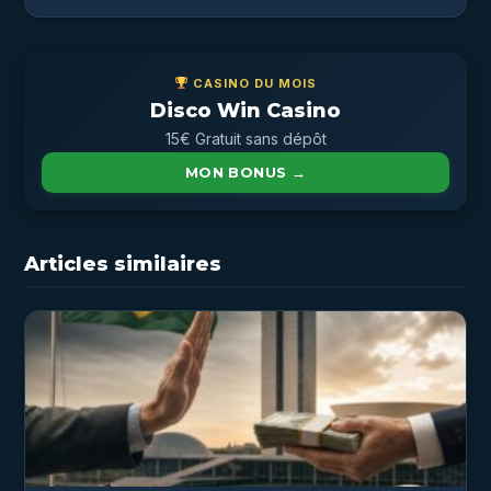
CASINO DU MOIS
Disco Win Casino
15€ Gratuit sans dépôt
MON BONUS →
Articles similaires