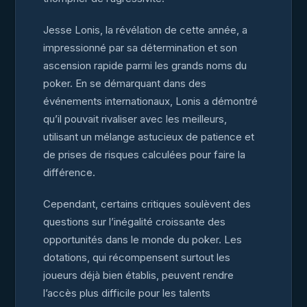
Jesse Lonis, la révélation de cette année, a
impressionné par sa détermination et son
ascension rapide parmi les grands noms du
poker. En se démarquant dans des
événements internationaux, Lonis a démontré
qu’il pouvait rivaliser avec les meilleurs,
utilisant un mélange astucieux de patience et
de prises de risques calculées pour faire la
différence.
Cependant, certains critiques soulèvent des
questions sur l’inégalité croissante des
opportunités dans le monde du poker. Les
dotations, qui récompensent surtout les
joueurs déjà bien établis, peuvent rendre
l’accès plus difficile pour les talents