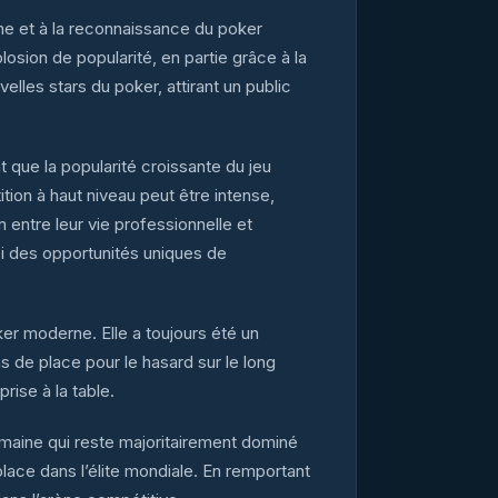
ne et à la reconnaissance du poker
sion de popularité, en partie grâce à la
lles stars du poker, attirant un public
t que la popularité croissante du jeu
ion à haut niveau peut être intense,
entre leur vie professionnelle et
si des opportunités uniques de
er moderne. Elle a toujours été un
as de place pour le hasard sur le long
rise à la table.
maine qui reste majoritairement dominé
place dans l’élite mondiale. En remportant