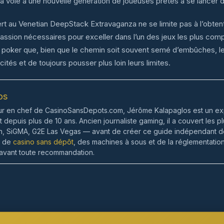
ir la voie à une nouvelle génération de joueuses prêtes à se lancer 
t au Venetian DeepStack Extravaganza ne se limite pas à l’obtention
a passion nécessaires pour exceller dans l’un des jeux les plus co
de poker que, bien que le chemin soit souvent semé d’embûches, 
ités et de toujours pousser plus loin leurs limites.
os
ur en chef de CasinoSansDepots.com, Jérôme Kalapaglos est un exp
depuis plus de 10 ans. Ancien journaliste gaming, il a couvert les
, SiGMA, G2E Las Vegas — avant de créer ce guide indépendant d
s de
casino sans dépôt
, des machines à sous et de la réglementati
 avant toute recommandation.