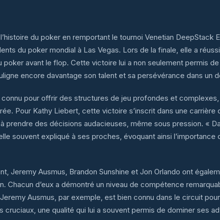
l’histoire du poker en remportant le tournoi Venetian DeepStack
lents du poker mondial à Las Vegas. Lors de la finale, elle a réus
au poker avant le flop. Cette victoire lui a non seulement permis de
uligne encore davantage son talent et sa persévérance dans un d
onnu pour offrir des structures de jeu profondes et complexes, 
ée. Pour Kathy Liebert, cette victoire s’inscrit dans une carrière
et à prendre des décisions audacieuses, même sous pression. « D
elle souvent expliqué à ses proches, évoquant ainsi l’importance d
nt, Jeremy Ausmus, Brandon Sunshine et Jon Orlando ont également
ian. Chacun d’eux a démontré un niveau de compétence remarquable
Jeremy Ausmus, par exemple, est bien connu dans le circuit pour 
cruciaux, une qualité qui lui a souvent permis de dominer ses ad