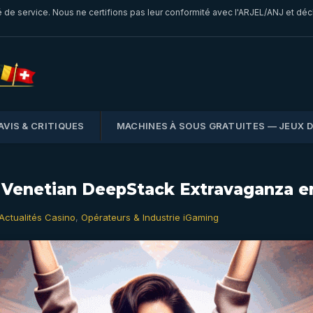
é de service. Nous ne certifions pas leur conformité avec l'ARJEL/ANJ et dé
AVIS & CRITIQUES
MACHINES À SOUS GRATUITES — JEUX 
 Venetian DeepStack Extravaganza en
Actualités Casino
,
Opérateurs & Industrie iGaming