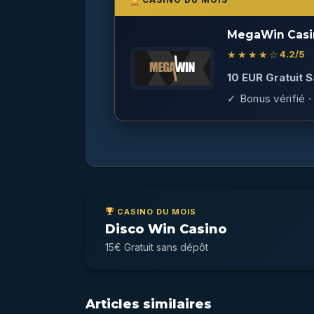
MegaWin Casi
★★★★☆
4.2
/5
10 EUR Gratuit 
✓ Bonus vérifié · 
CASINO DU MOIS
Disco Win Casino
15€ Gratuit sans dépôt
Articles similaires