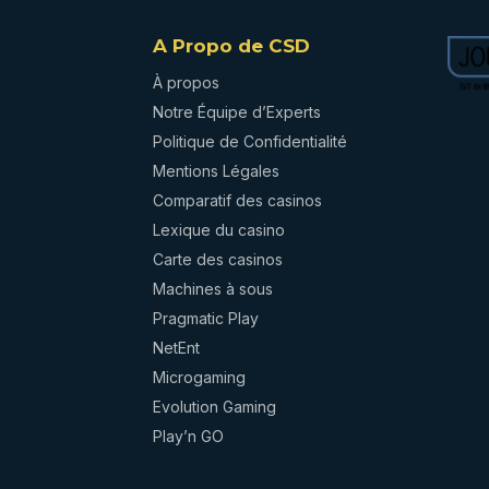
A Propo de CSD
À propos
Notre Équipe d’Experts
Politique de Confidentialité
Mentions Légales
Comparatif des casinos
Lexique du casino
Carte des casinos
Machines à sous
Pragmatic Play
NetEnt
Microgaming
Evolution Gaming
Play’n GO