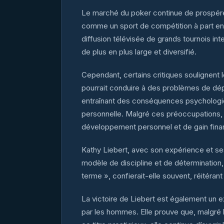
Le marché du poker continue de prospérer
comme un sport de compétition à part ent
diffusion télévisée de grands tournois int
de plus en plus large et diversifié.
Cependant, certains critiques soulignent l
pourrait conduire à des problèmes de dépe
entraînant des conséquences psychologique
personnelle. Malgré ces préoccupations, 
développement personnel et de gain fina
Kathy Liebert, avec son expérience et ses
modèle de discipline et de détermination, 
terme », confierait-elle souvent, réitérant
La victoire de Liebert est également un 
par les hommes. Elle prouve que, malgré le