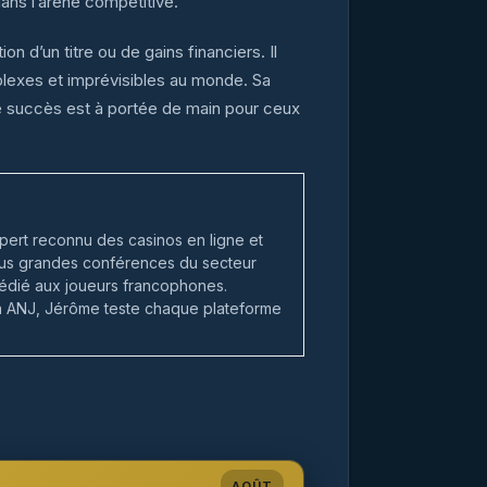
dans l’arène compétitive.
 d’un titre ou de gains financiers. Il
mplexes et imprévisibles au monde. Sa
le succès est à portée de main pour ceux
ert reconnu des casinos en ligne et
 plus grandes conférences du secteur
édié aux joueurs francophones.
on ANJ, Jérôme teste chaque plateforme
AOÛT