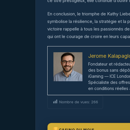
ce titre prestigieux, elle continue d’ouvr
En conclusion, le triomphe de Kathy Lieber
symbolise la résilience, la stratégie et l
victoire rappelle à tous les passionnés 
qui ont le courage de croire en leurs capac
Jerome Kalapagl
Fondateur et rédacte
des bonus sans dépôt 
iGaming — ICE London
Spécialiste des offre
en conditions réelles
Nombre de vues:
266
CASINO DU MOIS