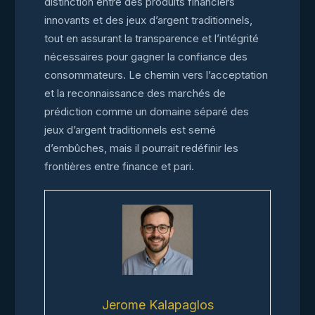
distinction entre des produits financiers
innovants et des jeux d’argent traditionnels,
tout en assurant la transparence et l’intégrité
nécessaires pour gagner la confiance des
consommateurs. Le chemin vers l’acceptation
et la reconnaissance des marchés de
prédiction comme un domaine séparé des
jeux d’argent traditionnels est semé
d’embûches, mais il pourrait redéfinir les
frontières entre finance et pari.
Jerome Kalapaglos