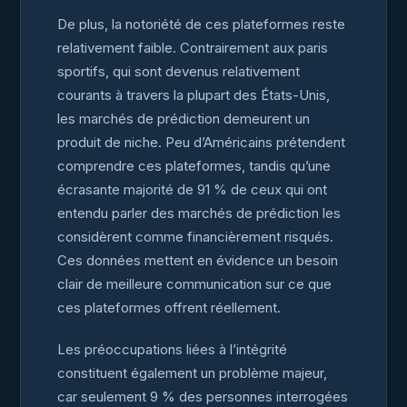
De plus, la notoriété de ces plateformes reste
relativement faible. Contrairement aux paris
sportifs, qui sont devenus relativement
courants à travers la plupart des États-Unis,
les marchés de prédiction demeurent un
produit de niche. Peu d’Américains prétendent
comprendre ces plateformes, tandis qu’une
écrasante majorité de 91 % de ceux qui ont
entendu parler des marchés de prédiction les
considèrent comme financièrement risqués.
Ces données mettent en évidence un besoin
clair de meilleure communication sur ce que
ces plateformes offrent réellement.
Les préoccupations liées à l’intégrité
constituent également un problème majeur,
car seulement 9 % des personnes interrogées