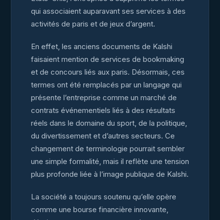
qui associaient auparavant ses services à des
activités de paris et de jeux d’argent.
En effet, les anciens documents de Kalshi
faisaient mention de services de bookmaking
et de concours liés aux paris. Désormais, ces
termes ont été remplacés par un langage qui
présente l’entreprise comme un marché de
contrats événementiels liés à des résultats
réels dans le domaine du sport, de la politique,
du divertissement et d’autres secteurs. Ce
changement de terminologie pourrait sembler
une simple formalité, mais il reflète une tension
plus profonde liée à l’image publique de Kalshi.
La société a toujours soutenu qu’elle opère
comme une bourse financière innovante,