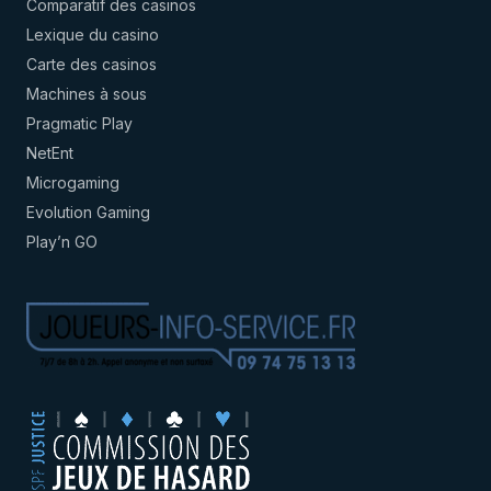
Comparatif des casinos
Lexique du casino
Carte des casinos
Machines à sous
Pragmatic Play
NetEnt
Microgaming
Evolution Gaming
Play’n GO