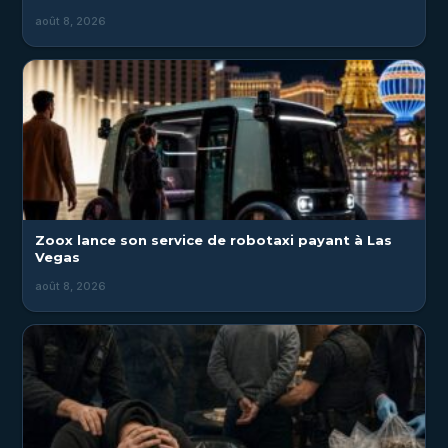
août 8, 2026
Zoox lance son service de robotaxi payant à Las
Vegas
août 8, 2026