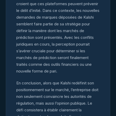
croient que ces plateformes peuvent prévenir
le délit d’initié. Dans ce contexte, les nouvelles
demandes de marques déposées de Kalshi
semblent faire partie de sa stratégie pour
définir la manière dont les marchés de
prédiction sont présentés. Avec les conflits
juridiques en cours, la perception pourrait
s’avérer cruciale pour déterminer si les
marchés de prédiction seront finalement
traités comme des outils financiers ou une
nouvelle forme de pari.
En conclusion, alors que Kalshi redéfinit son
positionnement sur le marché, l’entreprise doit
non seulement convaincre les autorités de
régulation, mais aussi l’opinion publique. Le
défi consistera à établir clairement la