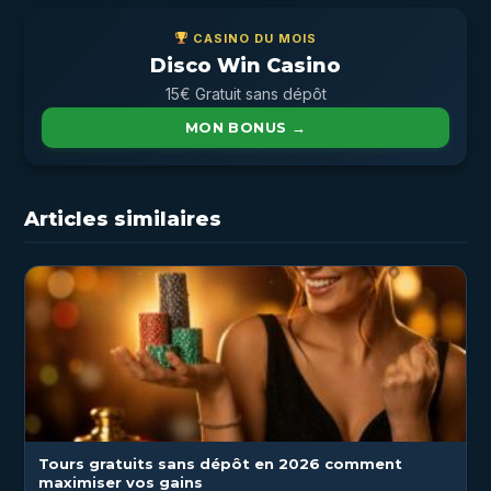
CASINO DU MOIS
Disco Win Casino
15€ Gratuit sans dépôt
MON BONUS →
Articles similaires
Tours gratuits sans dépôt en 2026 comment
maximiser vos gains