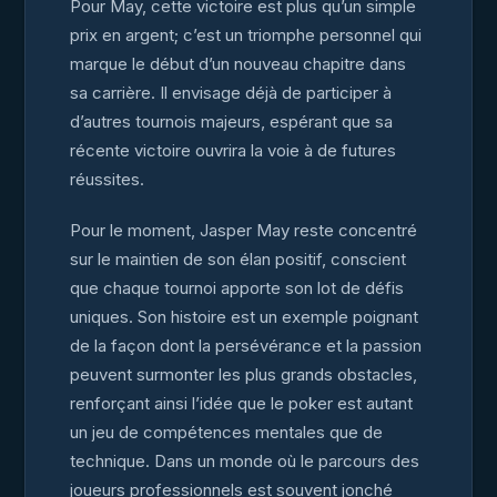
Pour May, cette victoire est plus qu’un simple
prix en argent; c’est un triomphe personnel qui
marque le début d’un nouveau chapitre dans
sa carrière. Il envisage déjà de participer à
d’autres tournois majeurs, espérant que sa
récente victoire ouvrira la voie à de futures
réussites.
Pour le moment, Jasper May reste concentré
sur le maintien de son élan positif, conscient
que chaque tournoi apporte son lot de défis
uniques. Son histoire est un exemple poignant
de la façon dont la persévérance et la passion
peuvent surmonter les plus grands obstacles,
renforçant ainsi l’idée que le poker est autant
un jeu de compétences mentales que de
technique. Dans un monde où le parcours des
joueurs professionnels est souvent jonché