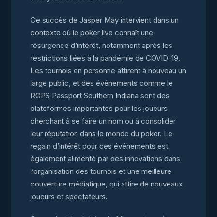
Ce succès de Jasper May intervient dans un
contexte où le poker live connaît une
résurgence d’intérêt, notamment après les
restrictions liées à la pandémie de COVID-19.
Les tournois en personne attirent à nouveau un
large public, et des événements comme le
RGPS Passport Southern Indiana sont des
plateformes importantes pour les joueurs
cherchant à se faire un nom ou à consolider
leur réputation dans le monde du poker. Le
regain d’intérêt pour ces événements est
également alimenté par des innovations dans
l’organisation des tournois et une meilleure
couverture médiatique, qui attire de nouveaux
joueurs et spectateurs.