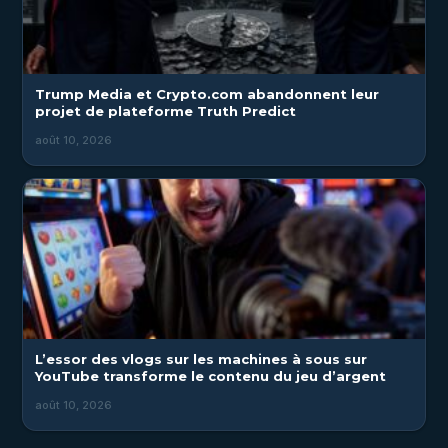
Trump Media et Crypto.com abandonnent leur
projet de plateforme Truth Predict
août 10, 2026
L’essor des vlogs sur les machines à sous sur
YouTube transforme le contenu du jeu d’argent
août 10, 2026