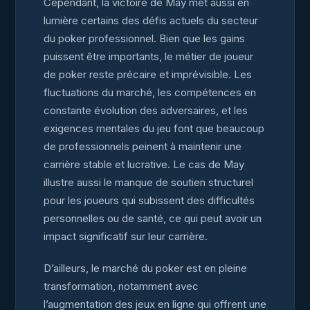
Cependant, la victoire de May met aussi en
lumière certains des défis actuels du secteur
du poker professionnel. Bien que les gains
puissent être importants, le métier de joueur
de poker reste précaire et imprévisible. Les
fluctuations du marché, les compétences en
constante évolution des adversaires, et les
exigences mentales du jeu font que beaucoup
de professionnels peinent à maintenir une
carrière stable et lucrative. Le cas de May
illustre aussi le manque de soutien structurel
pour les joueurs qui subissent des difficultés
personnelles ou de santé, ce qui peut avoir un
impact significatif sur leur carrière.
D’ailleurs, le marché du poker est en pleine
transformation, notamment avec
l’augmentation des jeux en ligne qui offrent une