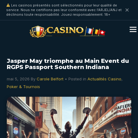
Les casinos présentés sont sélectionnés pour leur qualité de
✕
service. Nous ne certifions pas leur conformité avec l'ARJEL/ANJ et
déclinons toute responsabilité. Jouez responsablement. 18+
Jasper May triomphe au Main Event du
RGPS Passport Southern Indiana
mai 5, 2026
By
Carole Belfort
• Posted in
Actualités Casino
,
Poker & Tournois