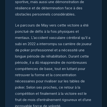
sportive, mais aussi une démonstration de
résilience et de détermination face à des
obstacles personnels considérables.
Le parcours de May vers cette victoire a été
ponctué de défis à la fois physiques et
mentaux. L’accident vasculaire cérébral qu’il a
subi en 2022 a interrompu sa carrière de joueur
de poker professionnel et a nécessité une
longue période de réhabilitation. Durant cette
période, il a dû réapprendre de nombreuses
compétences de base, tout en luttant pour
retrouver la forme et la concentration
nécessaires pour rivaliser sur les tables de
poker. Selon ses proches, ce retour à la
compétition et finalement à la victoire est le
fruit de mois d’entraînement rigoureux et d’une
incroyable force de volonté.