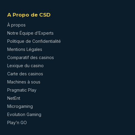
A Propo de CSD
À propos
Notre Équipe d’Experts
Politique de Confidentialité
Mentions Légales
Comparatif des casinos
Lexique du casino
Carte des casinos
Machines à sous
Pragmatic Play
NetEnt
Microgaming
Evolution Gaming
Play’n GO