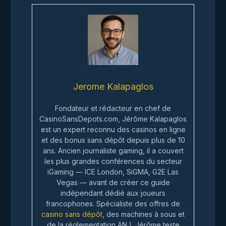
Jerome Kalapaglos
Fondateur et rédacteur en chef de
CasinoSansDepots.com, Jérôme Kalapaglos
est un expert reconnu des casinos en ligne
et des bonus sans dépôt depuis plus de 10
ans. Ancien journaliste gaming, il a couvert
les plus grandes conférences du secteur
iGaming — ICE London, SiGMA, G2E Las
Vegas — avant de créer ce guide
indépendant dédié aux joueurs
francophones. Spécialiste des offres de
casino sans dépôt
, des machines à sous et
de la réglementation ANJ, Jérôme teste