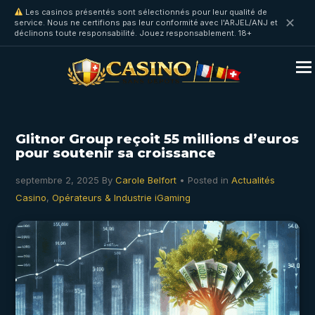
Les casinos présentés sont sélectionnés pour leur qualité de
✕
service. Nous ne certifions pas leur conformité avec l'ARJEL/ANJ et
déclinons toute responsabilité. Jouez responsablement. 18+
Glitnor Group reçoit 55 millions d’euros
pour soutenir sa croissance
septembre 2, 2025
By
Carole Belfort
• Posted in
Actualités
Casino
,
Opérateurs & Industrie iGaming