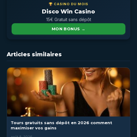
CASINO DU MOIS
Disco Win Casino
15€ Gratuit sans dépôt
MON BONUS →
Articles similaires
Tours gratuits sans dépôt en 2026 comment
maximiser vos gains
août 8, 2026