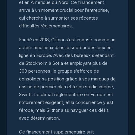
et en Amérique du Nord. Ce financement
arrive à un moment crucial pour l’entreprise,
qui cherche à surmonter ses récentes
difficultés réglementaires.
Fondé en 2018, Glitnor s’est imposé comme un
acteur ambitieux dans le secteur des jeux en
ligne en Europe. Avec des bureaux s’étendant
de Stockholm à Sofia et employant plus de
300 personnes, le groupe s’efforce de
consolider sa position grâce à ses marques de
casino de premier plan et à son studio interne,
Swintt. Le climat réglementaire en Europe est
notoirement exigeant, et la concurrence y est
féroce, mais Glitnor a su naviguer ces défis
avec détermination.
Ce financement supplémentaire suit