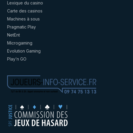
Lexique du casino
Carte des casinos
Machines à sous
Pragmatic Play
NetEnt
Microgaming
Evolution Gaming
Play’n GO