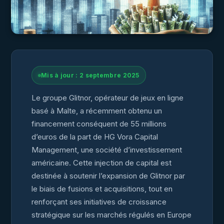
Mis à jour : 2 septembre 2025
Le groupe Glitnor, opérateur de jeux en ligne
basé à Malte, a récemment obtenu un
financement conséquent de 55 millions
d’euros de la part de HG Vora Capital
Management, une société d’investissement
américaine. Cette injection de capital est
destinée à soutenir l’expansion de Glitnor par
le biais de fusions et acquisitions, tout en
renforçant ses initiatives de croissance
stratégique sur les marchés régulés en Europe