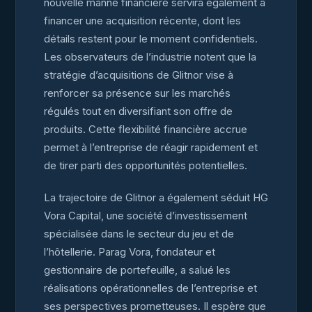
nouvelle manne financière servira également à
financer une acquisition récente, dont les
détails restent pour le moment confidentiels.
Les observateurs de l’industrie notent que la
stratégie d’acquisitions de Glitnor vise à
renforcer sa présence sur les marchés
régulés tout en diversifiant son offre de
produits. Cette flexibilité financière accrue
permet à l’entreprise de réagir rapidement et
de tirer parti des opportunités potentielles.
La trajectoire de Glitnor a également séduit HG
Vora Capital, une société d’investissement
spécialisée dans le secteur du jeu et de
l’hôtellerie. Parag Vora, fondateur et
gestionnaire de portefeuille, a salué les
réalisations opérationnelles de l’entreprise et
ses perspectives prometteuses. Il espère que