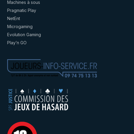
Machines à sous
Pragmatic Play
NetEnt
Microgaming
Evolution Gaming
Play’n GO