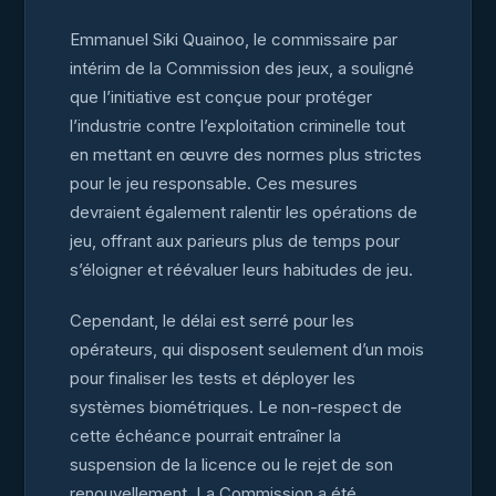
Emmanuel Siki Quainoo, le commissaire par
intérim de la Commission des jeux, a souligné
que l’initiative est conçue pour protéger
l’industrie contre l’exploitation criminelle tout
en mettant en œuvre des normes plus strictes
pour le jeu responsable. Ces mesures
devraient également ralentir les opérations de
jeu, offrant aux parieurs plus de temps pour
s’éloigner et réévaluer leurs habitudes de jeu.
Cependant, le délai est serré pour les
opérateurs, qui disposent seulement d’un mois
pour finaliser les tests et déployer les
systèmes biométriques. Le non-respect de
cette échéance pourrait entraîner la
suspension de la licence ou le rejet de son
renouvellement. La Commission a été