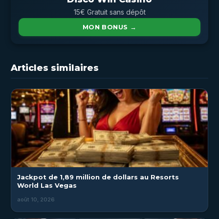
15€ Gratuit sans dépôt
MON BONUS →
Articles similaires
Jackpot de 1,89 million de dollars au Resorts
World Las Vegas
août 10, 2026