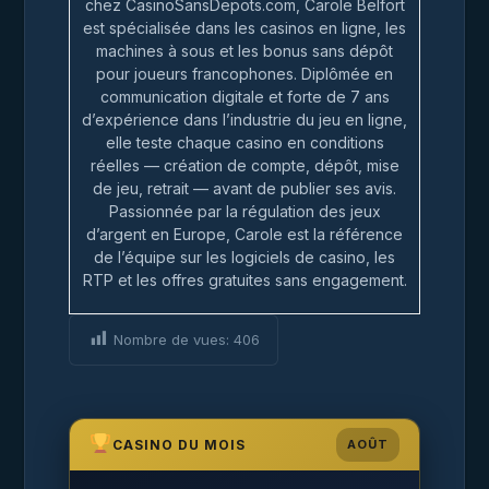
chez CasinoSansDepots.com, Carole Belfort
est spécialisée dans les casinos en ligne, les
machines à sous et les bonus sans dépôt
pour joueurs francophones. Diplômée en
communication digitale et forte de 7 ans
d’expérience dans l’industrie du jeu en ligne,
elle teste chaque casino en conditions
réelles — création de compte, dépôt, mise
de jeu, retrait — avant de publier ses avis.
Passionnée par la régulation des jeux
d’argent en Europe, Carole est la référence
de l’équipe sur les logiciels de casino, les
RTP et les offres gratuites sans engagement.
Nombre de vues:
406
CASINO DU MOIS
AOÛT