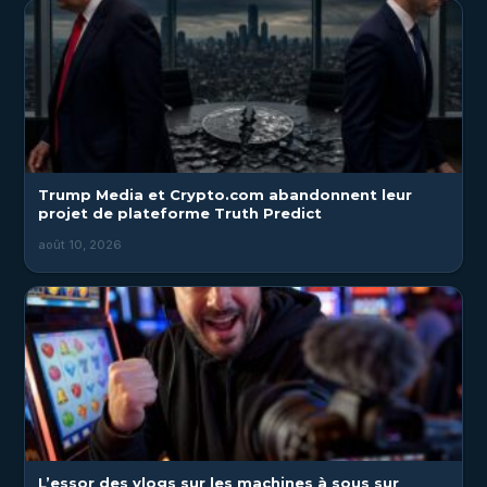
Trump Media et Crypto.com abandonnent leur
projet de plateforme Truth Predict
août 10, 2026
L’essor des vlogs sur les machines à sous sur