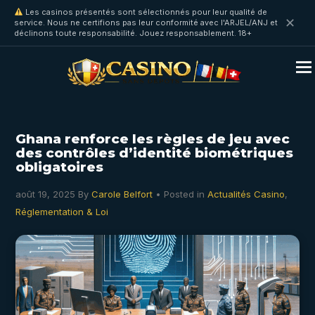
Les casinos présentés sont sélectionnés pour leur qualité de
✕
service. Nous ne certifions pas leur conformité avec l'ARJEL/ANJ et
déclinons toute responsabilité. Jouez responsablement. 18+
Ghana renforce les règles de jeu avec
des contrôles d’identité biométriques
obligatoires
août 19, 2025
By
Carole Belfort
• Posted in
Actualités Casino
,
Réglementation & Loi