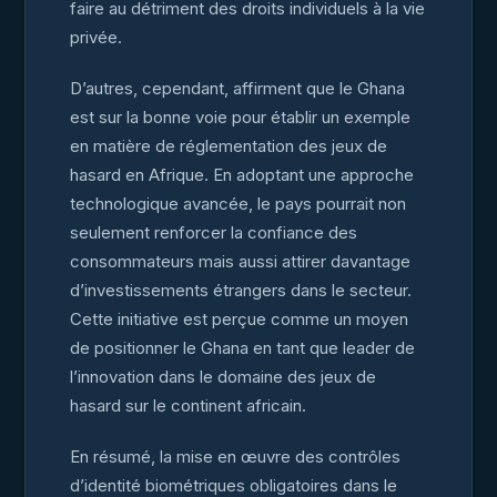
faire au détriment des droits individuels à la vie
privée.
D’autres, cependant, affirment que le Ghana
est sur la bonne voie pour établir un exemple
en matière de réglementation des jeux de
hasard en Afrique. En adoptant une approche
technologique avancée, le pays pourrait non
seulement renforcer la confiance des
consommateurs mais aussi attirer davantage
d’investissements étrangers dans le secteur.
Cette initiative est perçue comme un moyen
de positionner le Ghana en tant que leader de
l’innovation dans le domaine des jeux de
hasard sur le continent africain.
En résumé, la mise en œuvre des contrôles
d’identité biométriques obligatoires dans le