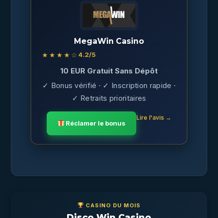
MegaWin Casino
★★★★☆
4.2
/5
10 EUR Gratuit Sans Dépôt
✓ Bonus vérifié · ✓ Inscription rapide ·
✓ Retraits prioritaires
Lire l'avis →
Réclamer le bonus
CASINO DU MOIS
Disco Win Casino